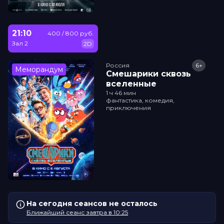
21:10
400 / 800 руб.
Зал 2
2D
Россия
6+
Меморандум
Смешарики сквозь
вселенные
1 ч 46 мин
фантастика, комедия,
приключения
На сегодня сеансов не осталось
Ближайший сеанс завтра в 10:25