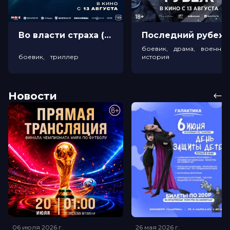
Во власти страха (18+)
Посл
боевик, драма, военный
боевик, триллер
история
Новости
06 июля 2026
г.
26 мая 2026
г.