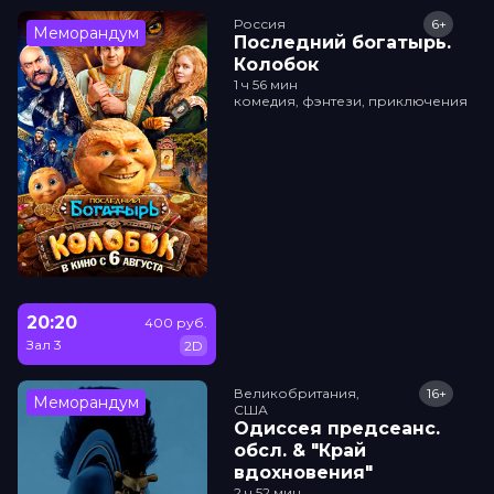
Россия
6+
Меморандум
Последний богатырь.
Колобок
1 ч 56 мин
комедия, фэнтези, приключения
20:20
400 руб.
Зал 3
2D
Великобритания,

16+
Меморандум
США
Одиссея прeдсeанc.
обсл. & "Край
вдохновения"
2 ч 52 мин