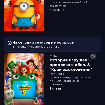
приключения, семейный,
фантастика
4 отзыва
На сегодня сеансов не осталось
Ближайший сеанс завтра в 11:30
США
6+
История игрушек 5
прeдсeанc. обсл. &
"Край вдохновения"
1 ч 42 мин
драма, комедия, мультфильм,
приключения, семейный,
фэнтези
1 отзыв