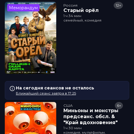
Россия
12+
Меморандум
Старый орёл
1 ч 34 мин
семейный, комедия
На сегодня сеансов не осталось
Ближайший сеанс завтра в 17:25
США
6+
Миньоны и монстры
прeдсeанc. обсл. &
"Край вдохновения"
1 ч 30 мин
комедия, мультфильм,