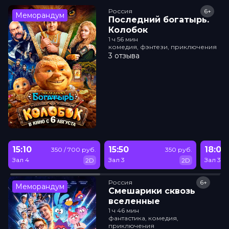
Россия
6+
Меморандум
Последний богатырь.
Колобок
1 ч 56 мин
комедия, фэнтези, приключения
3 отзыва
15:10
15:50
18:05
350 / 700 руб.
350 руб.
Зал 4
Зал 3
Зал 3
2D
2D
Россия
6+
Меморандум
Смешарики сквозь
вселенные
1 ч 46 мин
фантастика, комедия,
приключения