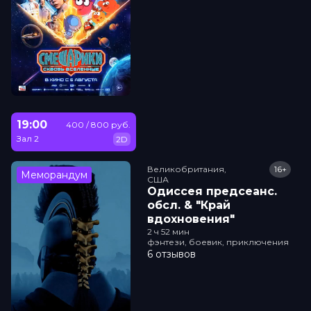
19:00
400 / 800 руб.
Зал 2
2D
Великобритания,

16+
Меморандум
США
Одиссея прeдсeанc.
обсл. & "Край
вдохновения"
2 ч 52 мин
фэнтези, боевик, приключения
6 отзывов