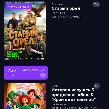
Россия
12+
Меморандум
Старый орёл
1 ч 34 мин
семейный, комедия
17:25
400 / 800 руб.
Зал 4
2D
США
6+
История игрушек 5
прeдсeанc. обсл. &
"Край вдохновения"
1 ч 42 мин
драма, комедия, мультфильм,