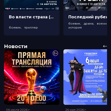
Во власти страха (18+)
Посл
боевик, драма, военный
боевик, триллер
история
Новости
06 июля 2026
г.
26 мая 2026
г.