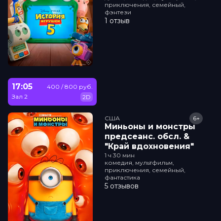
приключения, семейный,
фэнтези
1 отзыв
17:05
400 / 800 руб.
Зал 2
2D
США
6+
Миньоны и монстры
прeдсeанc. обсл. &
"Край вдохновения"
1 ч 30 мин
комедия, мультфильм,
приключения, семейный,
фантастика
5 отзывов