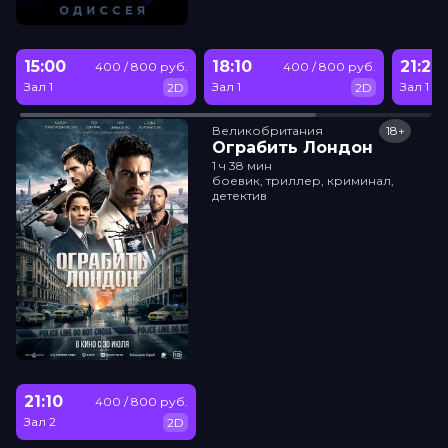
15:00
18:10
21:20
400 / 800 руб.
400 / 800 руб.
Зал 1
Зал 1
Зал 1
2D
2D
Великобритания
18+
Ограбить Лондон
1 ч 38 мин
боевик, триллер, криминал,
детектив
21:10
400 / 800 руб.
Зал 2
2D