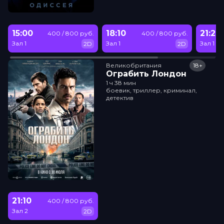
15:00
18:10
21:20
400 / 800 руб.
400 / 800 руб.
Зал 1
Зал 1
Зал 1
2D
2D
Великобритания
18+
Ограбить Лондон
1 ч 38 мин
боевик, триллер, криминал,
детектив
21:10
400 / 800 руб.
Зал 2
2D