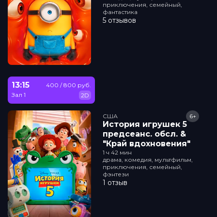
приключения, семейный,
фантастика
5 отзывов
13:15
400 / 800 руб.
Зал 1
2D
США
6+
История игрушек 5
прeдсeанc. обсл. &
"Край вдохновения"
1 ч 42 мин
драма, комедия, мультфильм,
приключения, семейный,
фэнтези
1 отзыв