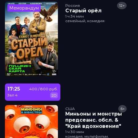
Россия
12+
Меморандум
Старый орёл
1 ч 34 мин
семейный, комедия
17:25
400 / 800 руб.
Зал 4
2D
США
6+
Миньоны и монстры
прeдсeанc. обсл. &
"Край вдохновения"
1 ч 30 мин
комедия, мультфильм,