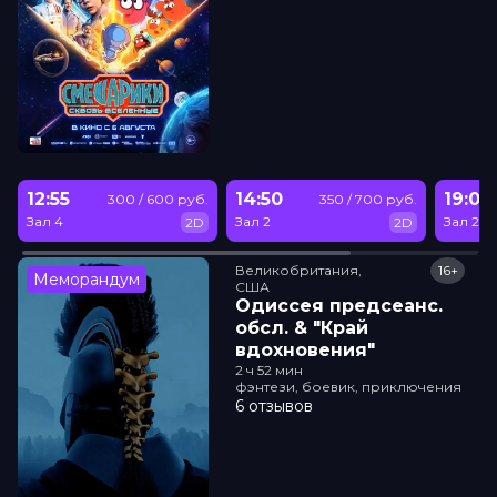
12:55
14:50
19:00
300 / 600 руб.
350 / 700 руб.
Зал 4
Зал 2
Зал 2
2D
2D
Великобритания,

16+
Меморандум
США
Одиссея прeдсeанc.
обсл. & "Край
вдохновения"
2 ч 52 мин
фэнтези, боевик, приключения
6 отзывов