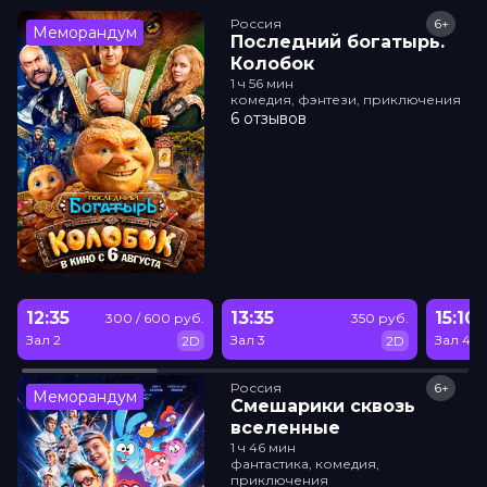
Россия
6+
Меморандум
Последний богатырь.
Колобок
1 ч 56 мин
комедия, фэнтези, приключения
6 отзывов
12:35
13:35
15:10
300 / 600 руб.
350 руб.
Зал 2
Зал 3
Зал 4
2D
2D
Россия
6+
Меморандум
Смешарики сквозь
вселенные
1 ч 46 мин
фантастика, комедия,
приключения