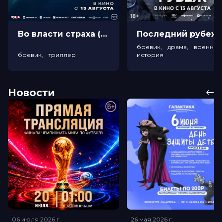
Во власти страха (18+)
Посл
боевик, драма, военный
боевик, триллер
история
Новости
06 июля 2026
г.
26 мая 2026
г.