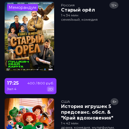
Россия
12+
Меморандум
Старый орёл
1 ч 34 мин
семейный, комедия
17:25
400 / 800 руб.
Зал 4
2D
США
6+
История игрушек 5
прeдсeанc. обсл. &
"Край вдохновения"
1 ч 42 мин
драма, комедия, мультфильм,