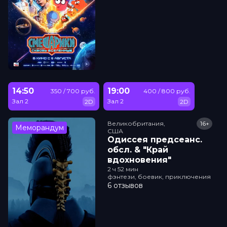
14:50
19:00
350 / 700 руб.
400 / 800 руб.
Зал 2
Зал 2
2D
2D
Великобритания,

16+
Меморандум
США
Одиссея прeдсeанc.
обсл. & "Край
вдохновения"
2 ч 52 мин
фэнтези, боевик, приключения
6 отзывов