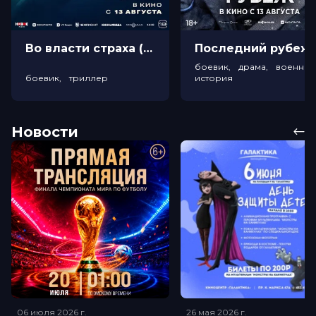
Во власти страха (18+)
Посл
боевик, драма, военный
боевик, триллер
история
Новости
06 июля 2026
г.
26 мая 2026
г.