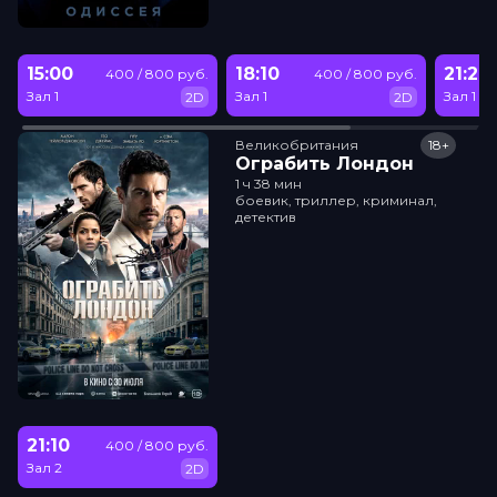
15:00
18:10
21:20
400 / 800 руб.
400 / 800 руб.
Зал 1
Зал 1
Зал 1
2D
2D
Великобритания
18+
Ограбить Лондон
1 ч 38 мин
боевик, триллер, криминал,
детектив
21:10
400 / 800 руб.
Зал 2
2D