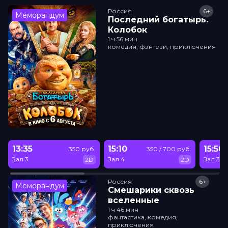
Россия
6+
Меморандум
Последний богатырь.
Колобок
1 ч 56 мин
комедия, фэнтези, приключения
13:35
15:10
15:50
350 руб.
350 / 700 руб.
Зал 3
Зал 4
Зал 3
2D
2D
Россия
6+
Меморандум
Смешарики сквозь
вселенные
1 ч 46 мин
фантастика, комедия,
приключения