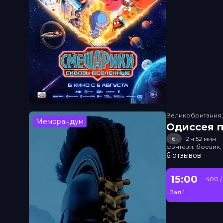
Великобритания
Меморандум
Одиссея п
16+
2 ч 52 мин
фэнтези, боевик
6 отзывов
15:00
400 /
Зал 1