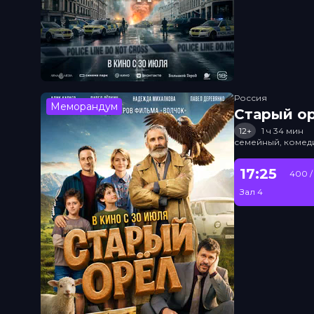
Россия
Меморандум
Старый о
12+
1 ч 34 мин
семейный, комед
17:25
400 /
Зал 4