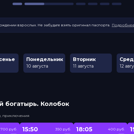
ождении взрослых. Не забудьте взять оригинал паспорта.
Подробне
сенье
Понедельник
Вторник
Сред
10 августа
11 августа
12 авг
й богатырь. Колобок
и, приключения
15:50
18:05
1
/ 700 руб.
350 руб.
400 руб.