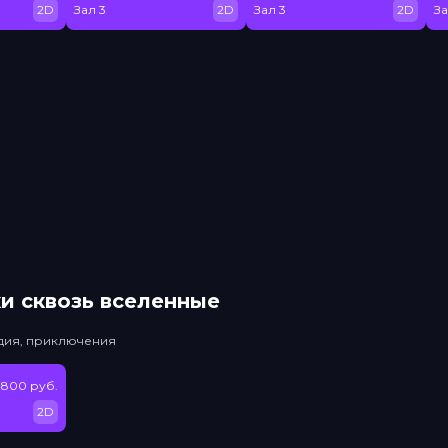
2D
Зал 3
2D
Зал 3
2D
За
и сквозь вселенные
едия, приключения
 800 руб.
2D