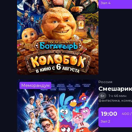
Зал 4
Россия
Меморандум
Смешарик
6+
1 ч 46 мин
фантастика, ком
19:00
400 /
Зал 2