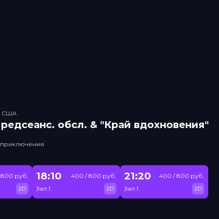
, США
рeдсeанc. обсл. & "Край вдохновения"
, приключения
18:10
21:20
 800 руб.
400 / 800 руб.
400 / 800 руб.
2D
Зал 1
2D
Зал 1
2D