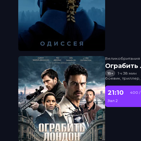
Великобритания
Ограбить
18+
1 ч 38 мин
боевик, триллер,
21:10
400 /
Зал 2