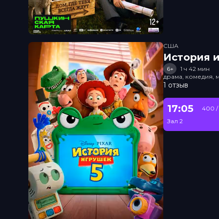
США
История и
6+
1 ч 42 мин
драма, комедия, 
1 отзыв
17:05
400 /
Зал 2