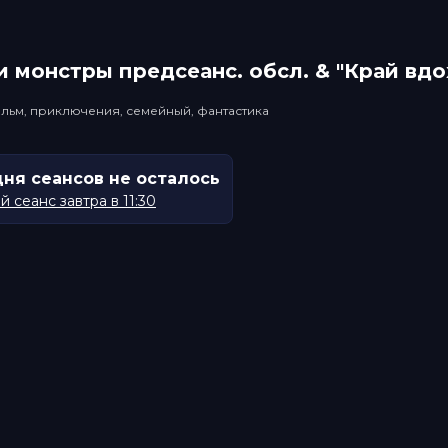
 монстры прeдсeанc. обсл. & "Край вд
льм, приключения, семейный, фантастика
дня сеансов не осталось
 сеанс завтра в 11:30