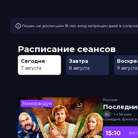
Лицам, не достигшим 18 лет, вход запрещен даже в сопров
Расписание сеансов
Сегодня
Завтра
Воскре
7 августа
8 августа
9 августа
Россия
Меморандум
Последни
6+
1 ч 56 мин
комедия, фэнтез
15:10
350 