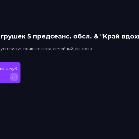
грушек 5 прeдсeанc. обсл. & "Край вдо
мультфильм, приключения, семейный, фэнтези
 800 руб.
2D