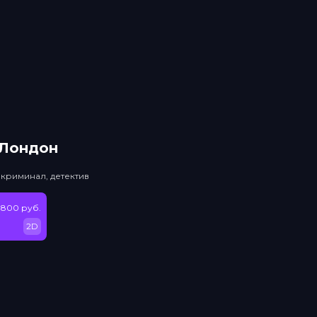
 Лондон
 криминал, детектив
 800 руб.
2D