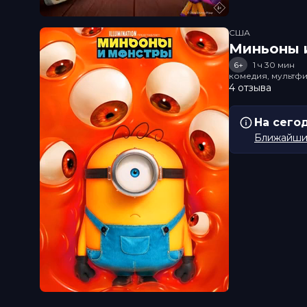
США
Миньоны и
6+
1 ч 30 мин
комедия, мультфи
4 отзыва
На сего
Ближайший