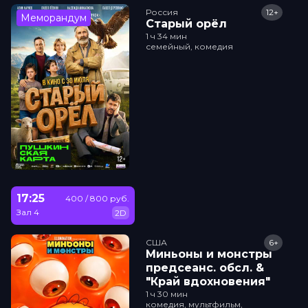
Россия
12+
Меморандум
Старый орёл
1 ч 34 мин
семейный, комедия
17:25
400 / 800 руб.
Зал 4
2D
США
6+
Миньоны и монстры
прeдсeанc. обсл. &
"Край вдохновения"
1 ч 30 мин
комедия, мультфильм,