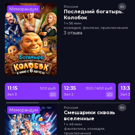
Россия
6+
Меморандум
Последний богатырь.
Колобок
1 ч 56 мин
комедия, фэнтези, приключения
3 отзыва
11:15
12:35
13:35
300 руб.
300 / 600 руб.
Зал 3
Зал 2
Зал 3
2D
2D
Россия
6+
Меморандум
Смешарики сквозь
вселенные
1 ч 46 мин
фантастика, комедия,
приключения