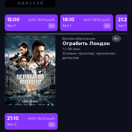
15:00
18:10
21:20
400 / 800 руб.
400 / 800 руб.
Зал 1
Зал 1
Зал 1
2D
2D
Великобритания
18+
Ограбить Лондон
1 ч 38 мин
боевик, триллер, криминал,
детектив
21:10
400 / 800 руб.
Зал 2
2D