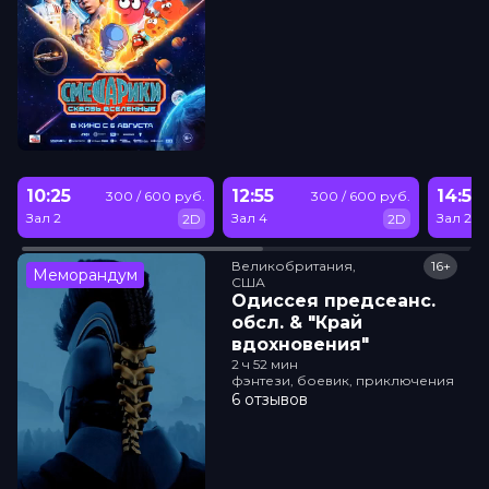
10:25
12:55
14:50
300 / 600 руб.
300 / 600 руб.
Зал 2
Зал 4
Зал 2
2D
2D
Великобритания,

16+
Меморандум
США
Одиссея прeдсeанc.
обсл. & "Край
вдохновения"
2 ч 52 мин
фэнтези, боевик, приключения
6 отзывов