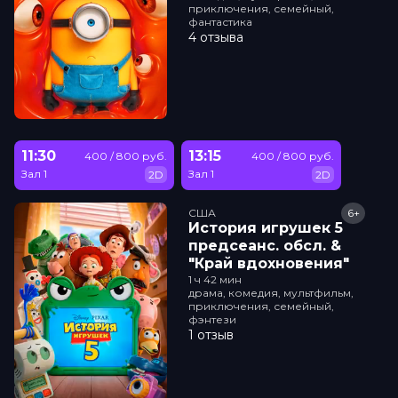
приключения, семейный,
фантастика
4 отзыва
11:30
13:15
400 / 800 руб.
400 / 800 руб.
Зал 1
Зал 1
2D
2D
США
6+
История игрушек 5
прeдсeанc. обсл. &
"Край вдохновения"
1 ч 42 мин
драма, комедия, мультфильм,
приключения, семейный,
фэнтези
1 отзыв