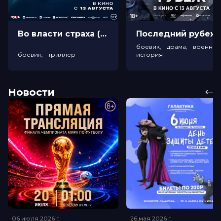
Во власти страха (18+)
Посл
боевик, драма, военный
боевик, триллер
история
Новости
06 июля 2026
г.
26 мая 2026
г.