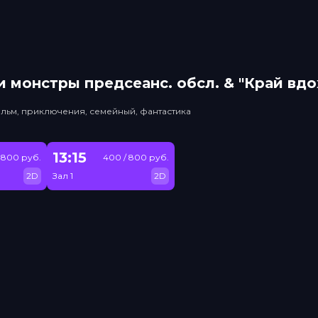
 монстры прeдсeанc. обсл. & "Край вд
льм, приключения, семейный, фантастика
13:15
 800 руб.
400 / 800 руб.
2D
Зал 1
2D