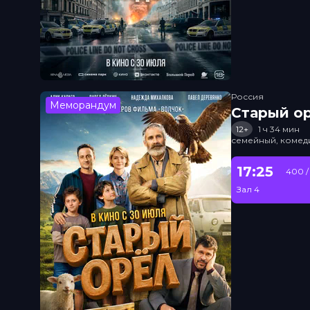
Россия
Меморандум
Старый о
12+
1 ч 34 мин
семейный, комед
17:25
400 /
Зал 4