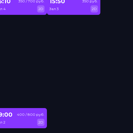
5:10
15:50
350 / 700 руб.
350 руб.
л 4
2D
Зал 3
2D
9:00
400 / 800 руб.
л 2
2D