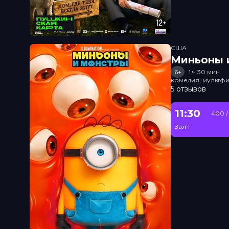
США
Миньоны и
6+
1 ч 30 мин
комедия, мультфи
5 отзывов
11:30
400 /
Зал 1