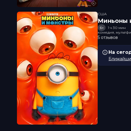
США
Миньоны и
6+
1 ч 30 мин
комедия, мультфи
5 отзывов
На сего
Ближайший