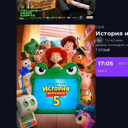
США
История и
6+
1 ч 42 мин
драма, комедия, 
1 отзыв
17:05
400 /
Зал 2