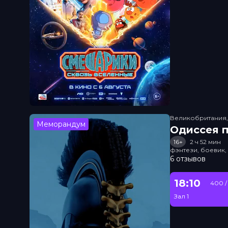
Великобритания
Меморандум
Одиссея п
16+
2 ч 52 мин
фэнтези, боевик
6 отзывов
18:10
400 /
Зал 1