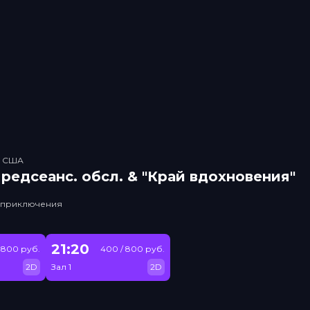
, США
рeдсeанc. обсл. & "Край вдохновения"
, приключения
21:20
 800 руб.
400 / 800 руб.
2D
Зал 1
2D