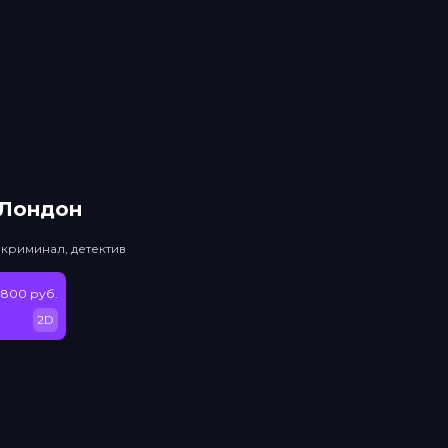
 Лондон
 криминал, детектив
 800 руб.
2D