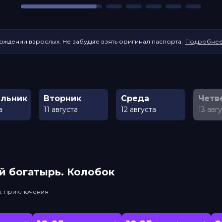
ождении взрослых. Не забудьте взять оригинал паспорта.
Подробне
льник
Вторник
Среда
Четв
а
11 августа
12 августа
13 авг
й богатырь. Колобок
и, приключения