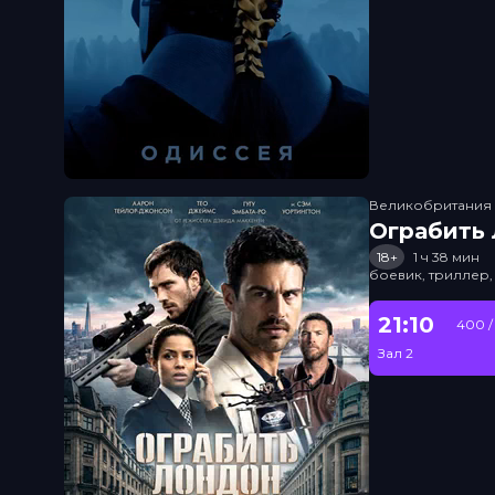
Великобритания
Ограбить
18+
1 ч 38 мин
боевик, триллер,
21:10
400 /
Зал 2