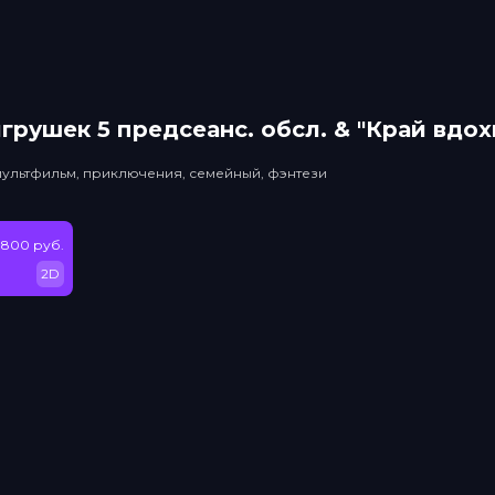
грушек 5 прeдсeанc. обсл. & "Край вдо
мультфильм, приключения, семейный, фэнтези
 800 руб.
2D