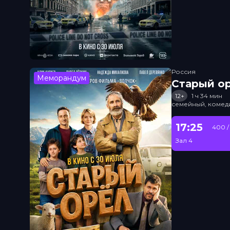
Россия
Меморандум
Старый о
12+
1 ч 34 мин
семейный, комед
17:25
400 /
Зал 4