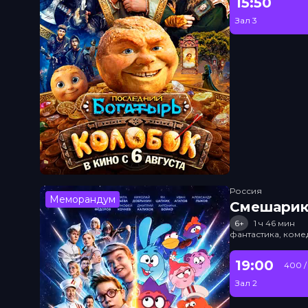
15:50
Зал 3
Россия
Меморандум
Смешарик
6+
1 ч 46 мин
фантастика, ком
19:00
400 /
Зал 2