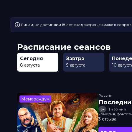
Лицам, не достигшим 18 лет, вход запрещен даже в сопров
Расписание сеансов
Сегодня
Завтра
Понеде
8 августа
9 августа
10 август
Россия
Меморандум
Последни
6+
1 ч 56 мин
комедия, фэнтез
3 отзыва