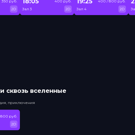
18:05
19:25
2
350 руб.
400 руб.
400 / 800 руб.
2D
Зал 3
2D
Зал 4
2D
За
и сквозь вселенные
едия, приключения
 800 руб.
2D