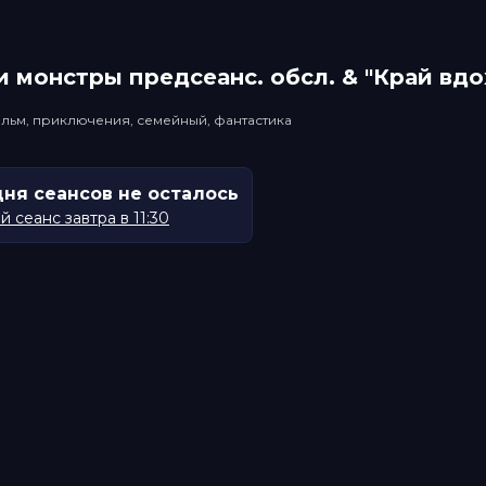
 монстры прeдсeанc. обсл. & "Край вд
льм, приключения, семейный, фантастика
дня сеансов не осталось
 сеанс завтра в 11:30