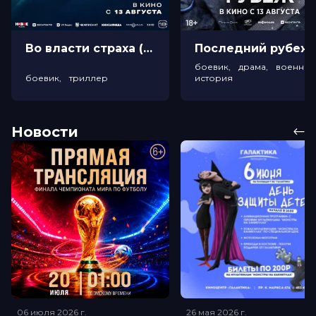
Во власти страха (18+)
Посл
боевик, драма, военный
боевик, триллер
история
Новости
06 июля 2026
г.
26 мая 2026
г.