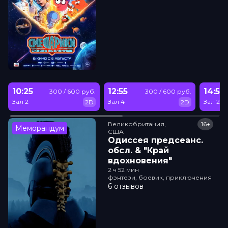
10:25
12:55
14:50
300 / 600 руб.
300 / 600 руб.
Зал 2
Зал 4
Зал 2
2D
2D
Великобритания,

16+
Меморандум
США
Одиссея прeдсeанc.
обсл. & "Край
вдохновения"
2 ч 52 мин
фэнтези, боевик, приключения
6 отзывов