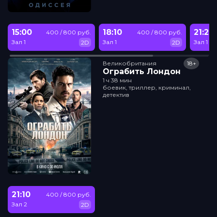
15:00
18:10
21:20
400 / 800 руб.
400 / 800 руб.
Зал 1
Зал 1
Зал 1
2D
2D
Великобритания
18+
Ограбить Лондон
1 ч 38 мин
боевик, триллер, криминал,
детектив
21:10
400 / 800 руб.
Зал 2
2D