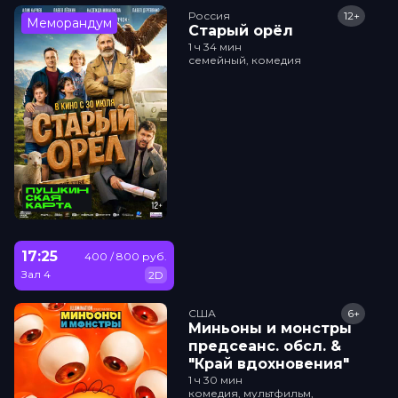
Россия
12+
Меморандум
Старый орёл
1 ч 34 мин
семейный, комедия
17:25
400 / 800 руб.
Зал 4
2D
США
6+
Миньоны и монстры
прeдсeанc. обсл. &
"Край вдохновения"
1 ч 30 мин
комедия, мультфильм,