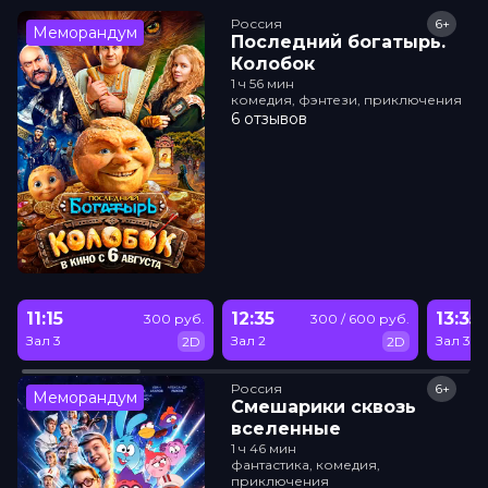
Россия
6+
Меморандум
Последний богатырь.
Колобок
1 ч 56 мин
комедия, фэнтези, приключения
6 отзывов
11:15
12:35
13:35
300 руб.
300 / 600 руб.
Зал 3
Зал 2
Зал 3
2D
2D
Россия
6+
Меморандум
Смешарики сквозь
вселенные
1 ч 46 мин
фантастика, комедия,
приключения