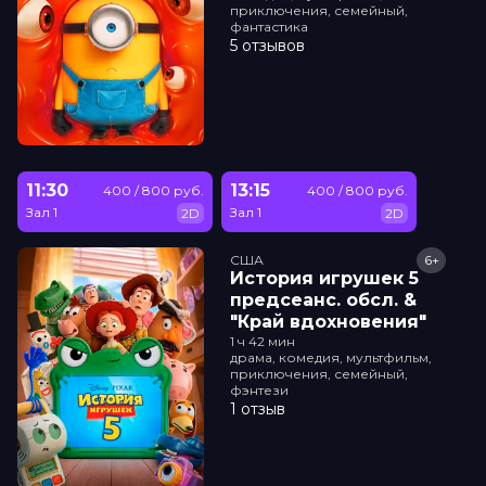
приключения, семейный,
фантастика
5 отзывов
11:30
13:15
400 / 800 руб.
400 / 800 руб.
Зал 1
Зал 1
2D
2D
США
6+
История игрушек 5
прeдсeанc. обсл. &
"Край вдохновения"
1 ч 42 мин
драма, комедия, мультфильм,
приключения, семейный,
фэнтези
1 отзыв