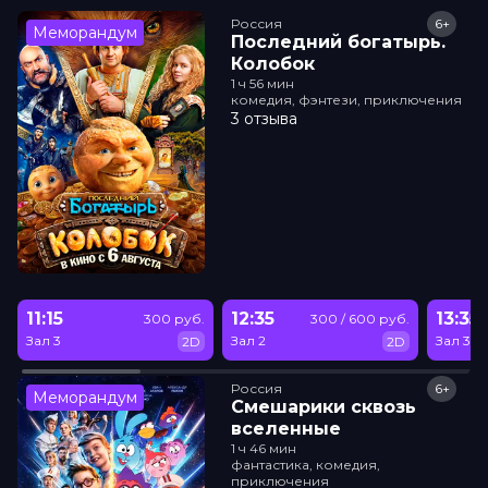
Россия
6+
Меморандум
Последний богатырь.
Колобок
1 ч 56 мин
комедия, фэнтези, приключения
3 отзыва
11:15
12:35
13:35
300 руб.
300 / 600 руб.
Зал 3
Зал 2
Зал 3
2D
2D
Россия
6+
Меморандум
Смешарики сквозь
вселенные
1 ч 46 мин
фантастика, комедия,
приключения