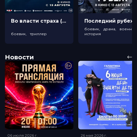
Во власти страха (18+)
Посл
боевик, драма, военный
боевик, триллер
история
Новости
06 июля 2026
г.
26 мая 2026
г.