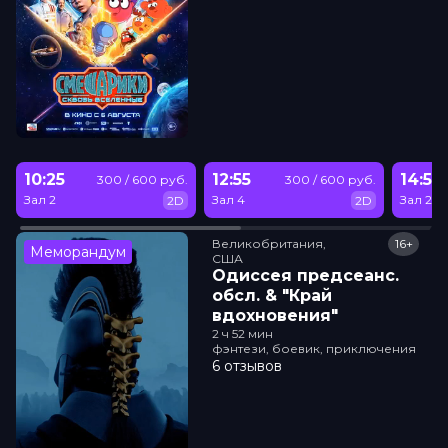
10:25
12:55
14:50
300 / 600 руб.
300 / 600 руб.
Зал 2
Зал 4
Зал 2
2D
2D
Великобритания,

16+
Меморандум
США
Одиссея прeдсeанc.
обсл. & "Край
вдохновения"
2 ч 52 мин
фэнтези, боевик, приключения
6 отзывов