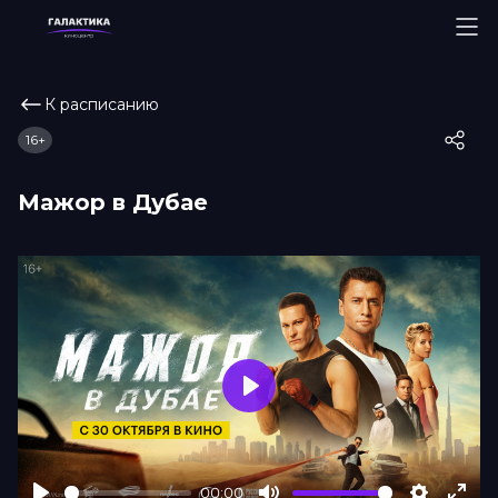
К расписанию
16+
Мажор в Дубае
Play
00:00