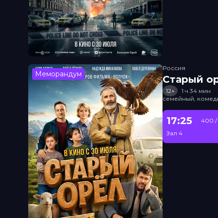
Россия
Меморандум
Старый о
12+
1 ч 34 мин
семейный, комед
17:25
400 /
Зал 4