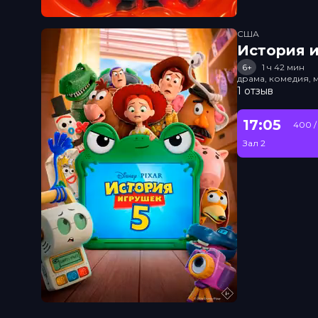
США
История и
6+
1 ч 42 мин
драма, комедия, 
1 отзыв
17:05
400 /
Зал 2