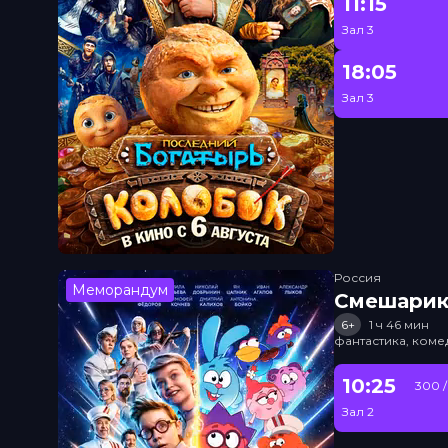
11:15
Зал 3
18:05
Зал 3
Россия
Меморандум
Смешарик
6+
1 ч 46 мин
фантастика, ком
10:25
300 /
Зал 2