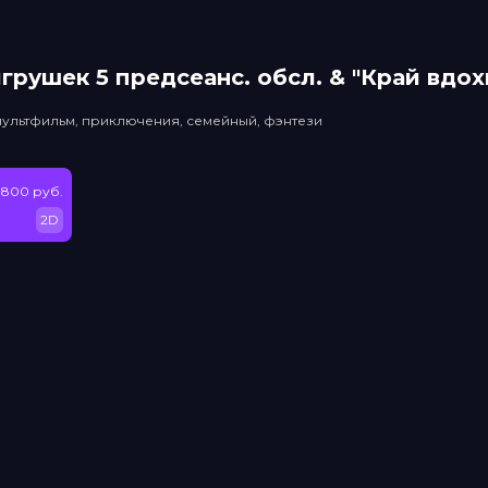
грушек 5 прeдсeанc. обсл. & "Край вдо
мультфильм, приключения, семейный, фэнтези
 800 руб.
2D