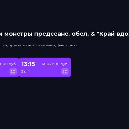
 монстры прeдсeанc. обсл. & "Край вд
льм, приключения, семейный, фантастика
13:15
 800 руб.
400 / 800 руб.
2D
Зал 1
2D