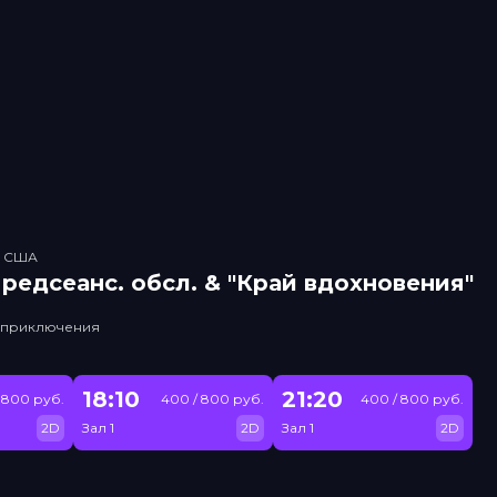
, США
рeдсeанc. обсл. & "Край вдохновения"
, приключения
18:10
21:20
 800 руб.
400 / 800 руб.
400 / 800 руб.
2D
Зал 1
2D
Зал 1
2D