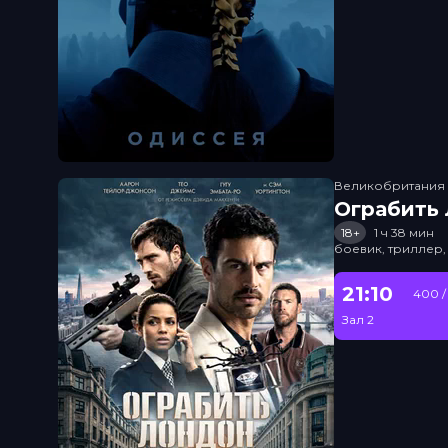
Великобритания
Ограбить
18+
1 ч 38 мин
боевик, триллер,
21:10
400 /
Зал 2