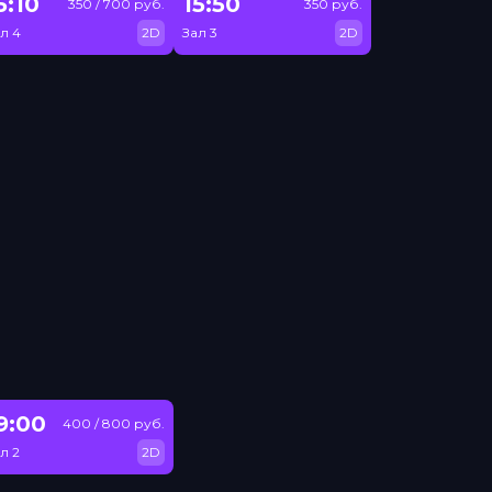
5:10
15:50
350 / 700 руб.
350 руб.
л 4
2D
Зал 3
2D
9:00
400 / 800 руб.
л 2
2D