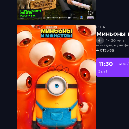
США
Миньоны и
6+
1 ч 30 мин
комедия, мультфи
4 отзыва
11:30
400 /
Зал 1