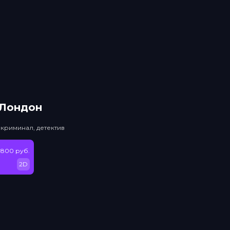
 Лондон
 криминал, детектив
 800 руб.
2D