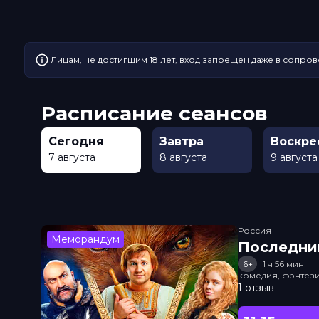
Лицам, не достигшим 18 лет, вход запрещен даже в сопров
Расписание сеансов
Сегодня
Завтра
Воскре
7 августа
8 августа
9 августа
Россия
Меморандум
Последни
6+
1 ч 56 мин
комедия, фэнтез
1 отзыв