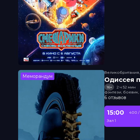
Великобритания
Меморандум
Одиссея п
16+
2 ч 52 мин
фэнтези, боевик
6 отзывов
15:00
400 /
Зал 1