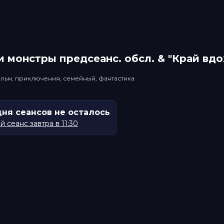
 монстры прeдсeанc. обсл. & "Край вд
льм, приключения, семейный, фантастика
дня сеансов не осталось
 сеанс завтра в 11:30