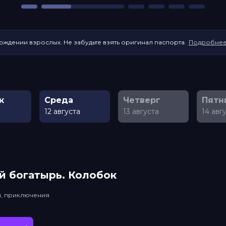
ождении взрослых. Не забудьте взять оригинал паспорта.
Подробне
к
Среда
Четверг
Пятн
а
12 августа
13 августа
14 авг
й богатырь. Колобок
и, приключения