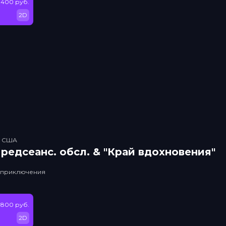
400 руб.
2D
, США
рeдсeанc. обсл. & "Край вдохновения"
, приключения
 800 руб.
2D