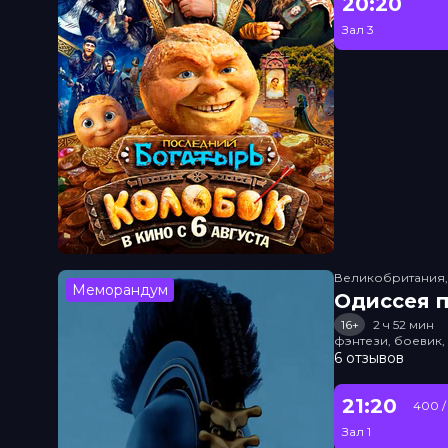
20:20
Зал 3
Великобритания
Меморандум
Одиссея п
16+
2 ч 52 мин
фэнтези, боевик
6 отзывов
21:20
400 /
Зал 1