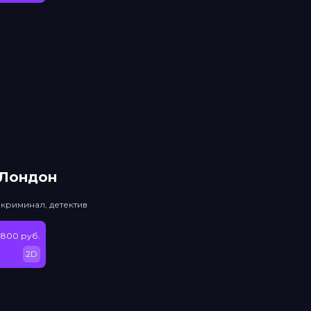
 Лондон
 криминал, детектив
 800 руб.
2D