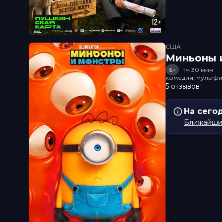
США
Миньоны и
6+
1 ч 30 мин
комедия, мультфи
5 отзывов
На сего
Ближайший