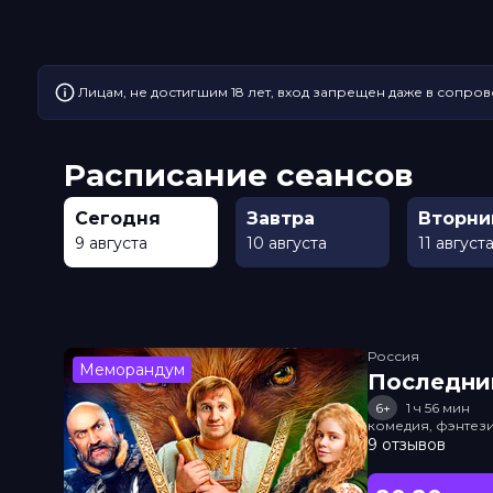
Лицам, не достигшим 18 лет, вход запрещен даже в сопров
Расписание сеансов
Сегодня
Завтра
Вторни
9 августа
10 августа
11 август
Россия
Меморандум
Последни
6+
1 ч 56 мин
комедия, фэнтез
9 отзывов