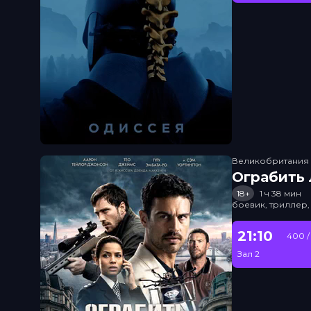
Великобритания
Ограбить
18+
1 ч 38 мин
боевик, триллер,
21:10
400 /
Зал 2