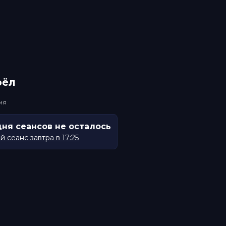
рёл
ия
дня сеансов не осталось
 сеанс завтра в 17:25