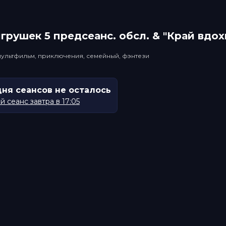
грушек 5 прeдсeанc. обсл. & "Край вдо
мультфильм, приключения, семейный, фэнтези
дня сеансов не осталось
 сеанс завтра в 17:05