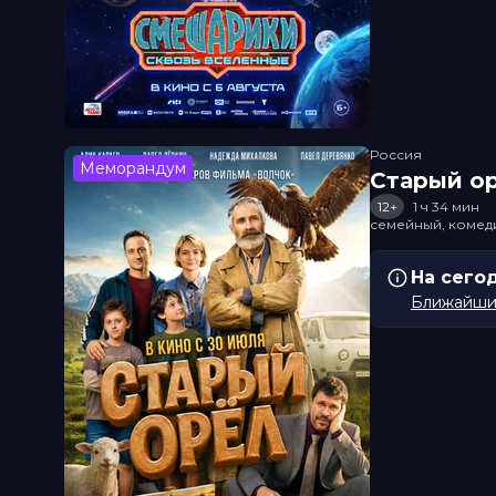
Россия
Меморандум
Старый о
12+
1 ч 34 мин
семейный, комед
На сего
Ближайший