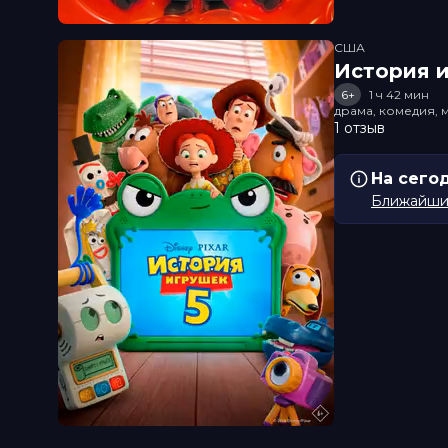
США
История и
6+
1 ч 42 мин
драма, комедия, 
1 отзыв
На сего
Ближайший