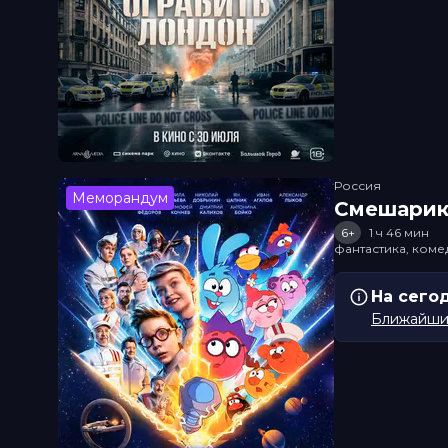
Россия
Меморандум
Смешарик
6+
1 ч 46 мин
фантастика, ком
На сего
Ближайший