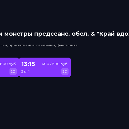
 монстры прeдсeанc. обсл. & "Край вд
льм, приключения, семейный, фантастика
13:15
 800 руб.
400 / 800 руб.
2D
Зал 1
2D