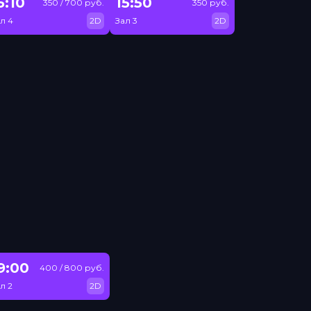
5:10
15:50
350 / 700 руб.
350 руб.
л 4
2D
Зал 3
2D
9:00
400 / 800 руб.
л 2
2D