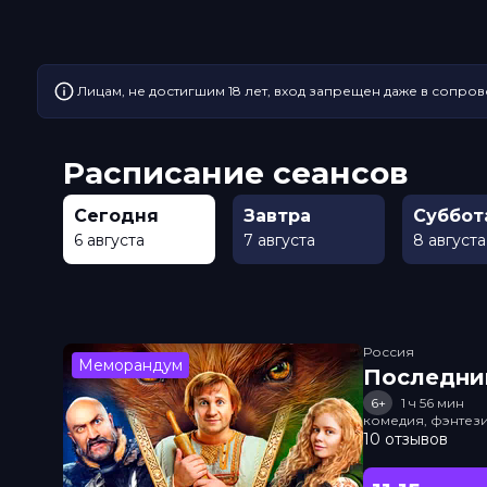
Лицам, не достигшим 18 лет, вход запрещен даже в сопров
Расписание сеансов
Сегодня
Завтра
Суббот
6 августа
7 августа
8 августа
Россия
Меморандум
Последни
6+
1 ч 56 мин
комедия, фэнтез
10 отзывов