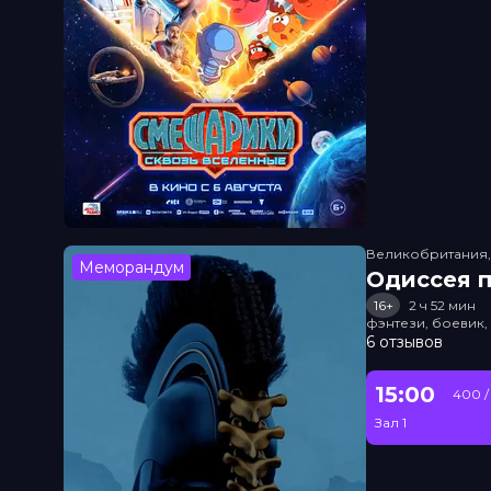
Великобритания
Меморандум
Одиссея п
16+
2 ч 52 мин
фэнтези, боевик
6 отзывов
15:00
400 /
Зал 1