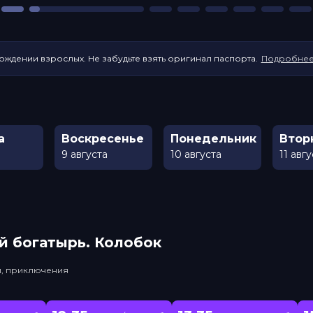
ождении взрослых. Не забудьте взять оригинал паспорта.
Подробне
а
Воскресенье
Понедельник
Втор
9 августа
10 августа
11 авг
й богатырь. Колобок
и, приключения