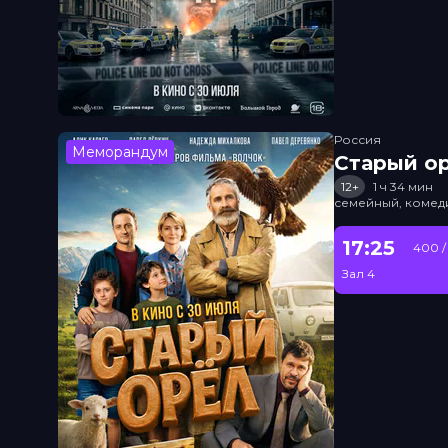
Россия
Меморандум
Старый о
12+
1 ч 34 мин
семейный, комед
17:25
400 /
Зал 4