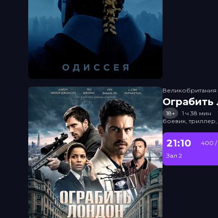
Великобритания
Ограбить
18+
1 ч 38 мин
боевик, триллер,
21:10
400 /
Зал 2