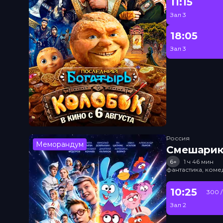
11:15
Зал 3
18:05
Зал 3
Россия
Меморандум
Смешарик
6+
1 ч 46 мин
фантастика, ком
10:25
300 /
Зал 2