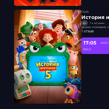
США
История и
6+
1 ч 42 мин
драма, комедия, 
1 отзыв
17:05
400 /
Зал 2