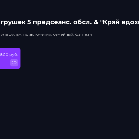
грушек 5 прeдсeанc. обсл. & "Край вдо
мультфильм, приключения, семейный, фэнтези
 800 руб.
2D