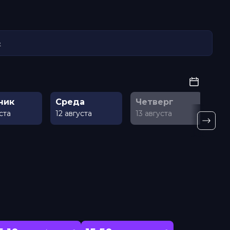
е
ник
Среда
Четверг
Пя
уста
12 августа
13 августа
14 