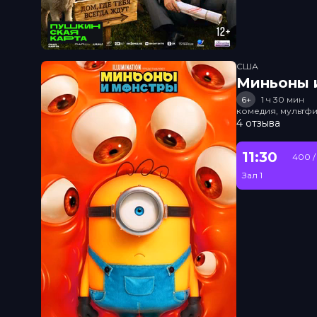
США
Миньоны и
6+
1 ч 30 мин
комедия, мультфи
4 отзыва
11:30
400 /
Зал 1