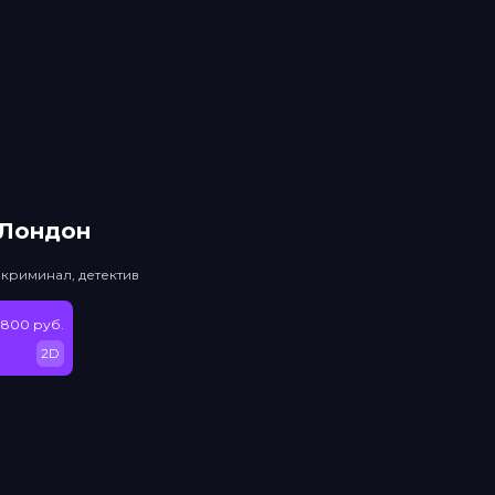
 Лондон
 криминал, детектив
 800 руб.
2D