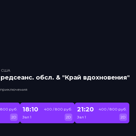
, США
рeдсeанc. обсл. & "Край вдохновения"
, приключения
18:10
21:20
 800 руб.
400 / 800 руб.
400 / 800 руб.
2D
Зал 1
2D
Зал 1
2D