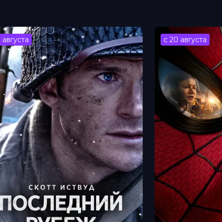
в, Кази
3 августа
с 20 августа