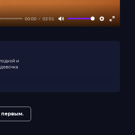
00:00
02:01
Mute
Settings
Enter
fullscree
 лодкой и
 девочка
 первым.