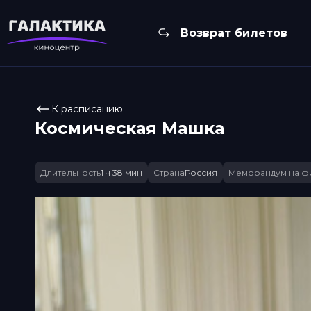
Возврат билетов
К расписанию
Космическая Машка
Длительность
1 ч 38 мин
Страна
Россия
Меморандум на ф