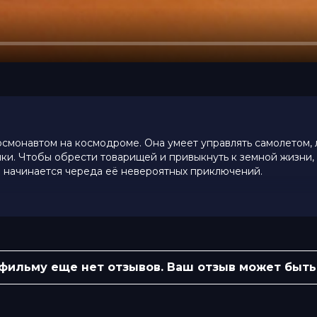
осмонавтом на космодроме. Она умеет управлять самолетом,
ники. Чтобы обрести товарищей и привыкнуть к земной жизни,
и начинается череда её невероятных приключений.
 фильму еще нет отзывов. Ваш отзыв может быть
огилева, Михаил Тройник, Константин
 Смольникова, Фрол Фролов, Дана
уфина
омаров, Николай Артемьев