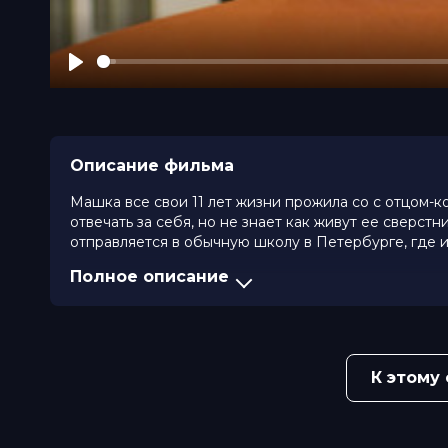
Play
Описание фильма
Машка все свои 11 лет жизни прожила со с отцом-к
отвечать за себя, но не знает как живут ее сверст
отправляется в обычную школу в Петербурге, где 
Полное описание
Оценка
8.2
/ 10 (5 969 голосов)
Год
2026
Страна
Россия
Слоган
—
Режиссер
Никита Владимиров
К этому
Актеры
Азарелль Сенлис Ляфёй, Татьяна Д
Плотников, Ольга Лапшина, Мария
Абызова, Яна Волчек, Елизавета Р
Продюсеры
Никита Владимиров, Николай Кост