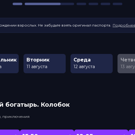
ождении взрослых. Не забудьте взять оригинал паспорта.
Подробне
льник
Вторник
Среда
Четв
а
11 августа
12 августа
13 авг
й богатырь. Колобок
и, приключения