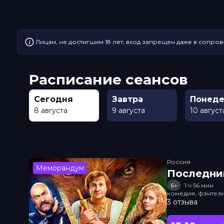
Лицам, не достигшим 18 лет, вход запрещен даже в сопров
Расписание сеансов
Сегодня
Завтра
Понеде
8 августа
9 августа
10 август
Россия
Меморандум
Последни
6+
1 ч 56 мин
комедия, фэнтез
3 отзыва