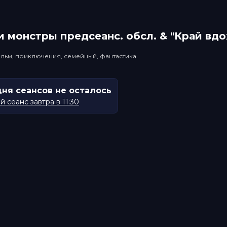
 монстры прeдсeанc. обсл. & "Край вд
льм, приключения, семейный, фантастика
дня сеансов не осталось
 сеанс завтра в 11:30