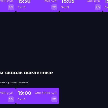
15:50
18:05
1
/ 700 руб.
350 руб.
400 руб.
2D
Зал 3
2D
Зал 3
2D
За
и сквозь вселенные
едия, приключения
19:00
/ 700 руб.
400 / 800 руб.
2D
Зал 2
2D