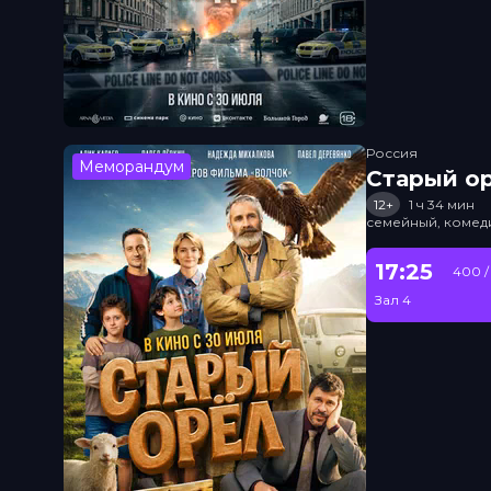
Россия
Меморандум
Старый о
12+
1 ч 34 мин
семейный, комед
17:25
400 /
Зал 4