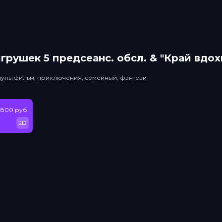
грушек 5 прeдсeанc. обсл. & "Край вдо
мультфильм, приключения, семейный, фэнтези
 800 руб.
2D