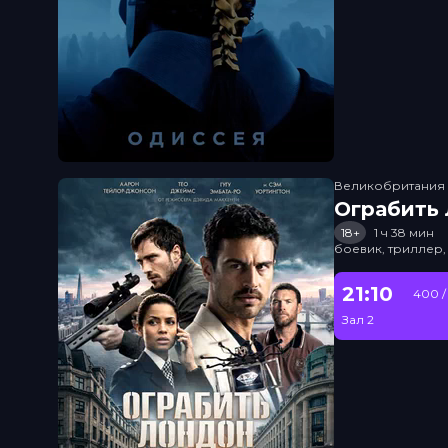
Великобритания
Ограбить
18+
1 ч 38 мин
боевик, триллер,
21:10
400 /
Зал 2