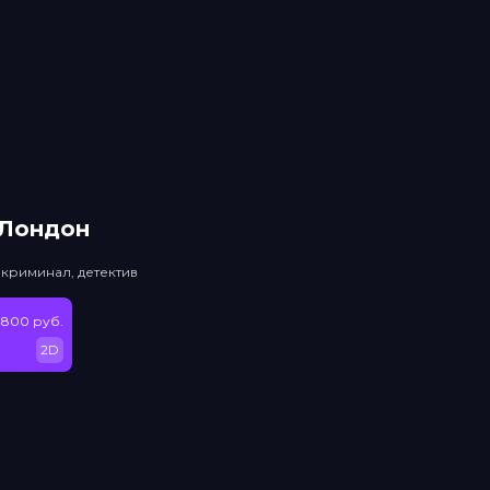
 Лондон
 криминал, детектив
 800 руб.
2D