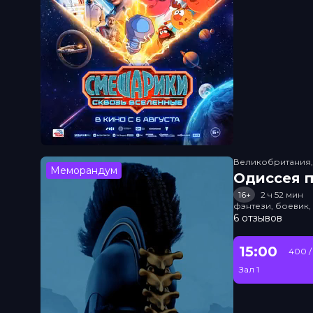
Великобритания
Меморандум
Одиссея п
16+
2 ч 52 мин
фэнтези, боевик
6 отзывов
15:00
400 /
Зал 1