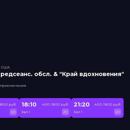
, США
рeдсeанc. обсл. & "Край вдохновения"
, приключения
18:10
21:20
 800 руб.
400 / 800 руб.
400 / 800 руб.
2D
Зал 1
2D
Зал 1
2D