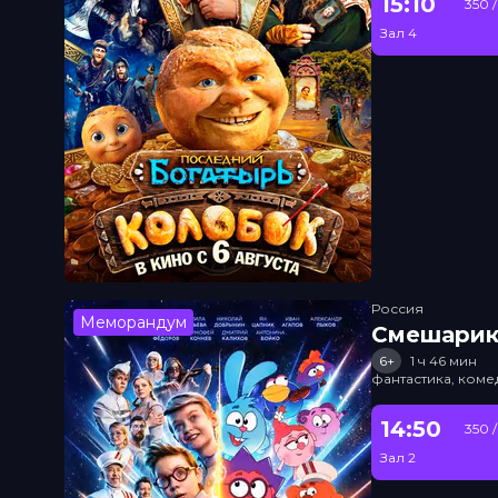
15:10
350 
Зал 4
Россия
Меморандум
Смешарик
6+
1 ч 46 мин
фантастика, ком
14:50
350 
Зал 2