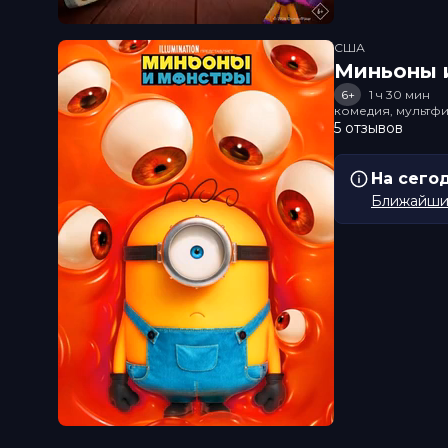
США
Миньоны и
6+
1 ч 30 мин
комедия, мультфи
5 отзывов
На сего
Ближайший