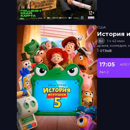
США
История и
6+
1 ч 42 мин
драма, комедия, 
1 отзыв
17:05
400 /
Зал 2