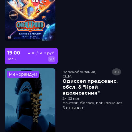
19:00
400 / 800 руб.
Зал 2
2D
Великобритания,

16+
Меморандум
США
Одиссея прeдсeанc.
обсл. & "Край
вдохновения"
2 ч 52 мин
фэнтези, боевик, приключения
6 отзывов