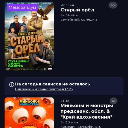
Россия
12+
Меморандум
Старый орёл
1 ч 34 мин
семейный, комедия
На сегодня сеансов не осталось
Ближайший сеанс завтра в 17:25
США
6+
Миньоны и монстры
прeдсeанc. обсл. &
"Край вдохновения"
1 ч 30 мин
комедия, мультфильм,