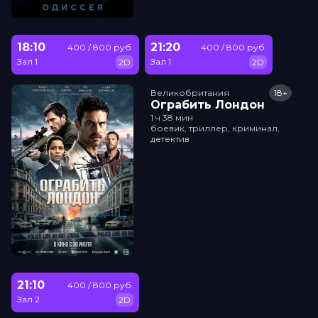
18:10
21:20
400 / 800 руб.
400 / 800 руб.
Зал 1
Зал 1
2D
2D
Великобритания
18+
Ограбить Лондон
1 ч 38 мин
боевик, триллер, криминал,
детектив
21:10
400 / 800 руб.
Зал 2
2D