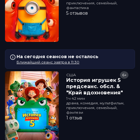
приключения, семейный,
фантастика
5 отзывов
На сегодня сеансов не осталось
Ближайший сеанс завтра в 11:30
США
6+
История игрушек 5
прeдсeанc. обсл. &
"Край вдохновения"
1 ч 42 мин
драма, комедия, мультфильм,
приключения, семейный,
фэнтези
1 отзыв