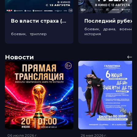
Во власти страха (18+)
Посл
боевик, драма, военный
боевик, триллер
история
Новости
06 июля 2026
г.
26 мая 2026
г.