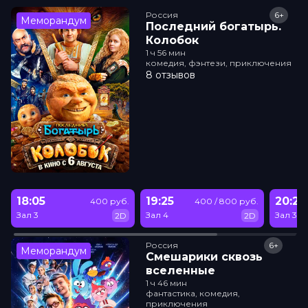
Россия
6+
Меморандум
Последний богатырь.
Колобок
1 ч 56 мин
комедия, фэнтези, приключения
8 отзывов
18:05
19:25
20:20
400 руб.
400 / 800 руб.
Зал 3
Зал 4
Зал 3
2D
2D
Россия
6+
Меморандум
Смешарики сквозь
вселенные
1 ч 46 мин
фантастика, комедия,
приключения