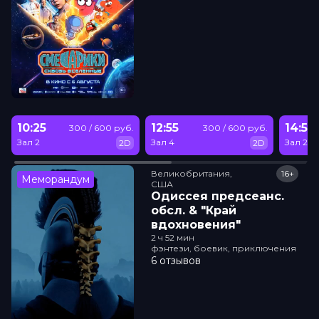
10:25
12:55
14:50
300 / 600 руб.
300 / 600 руб.
Зал 2
Зал 4
Зал 2
2D
2D
Великобритания,

16+
Меморандум
США
Одиссея прeдсeанc.
обсл. & "Край
вдохновения"
2 ч 52 мин
фэнтези, боевик, приключения
6 отзывов