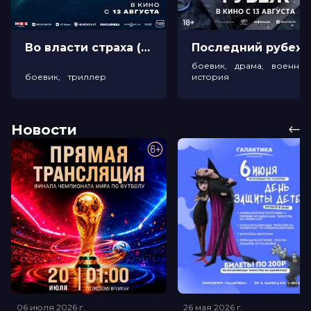
Во власти страха (18+)
Посл
боевик, драма, военный
боевик, триллер
история
Новости
06 июля 2026
г.
26 мая 2026
г.