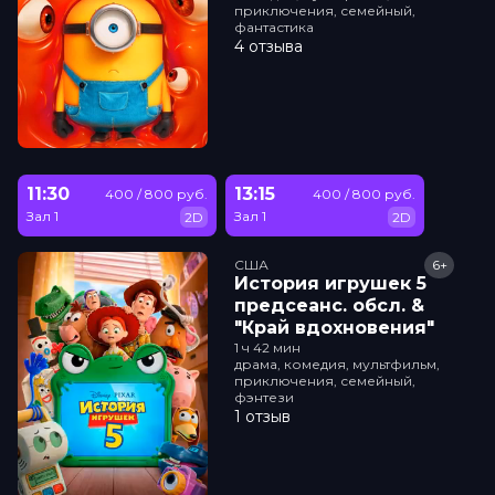
приключения, семейный,
фантастика
4 отзыва
11:30
13:15
400 / 800 руб.
400 / 800 руб.
Зал 1
Зал 1
2D
2D
США
6+
История игрушек 5
прeдсeанc. обсл. &
"Край вдохновения"
1 ч 42 мин
драма, комедия, мультфильм,
приключения, семейный,
фэнтези
1 отзыв