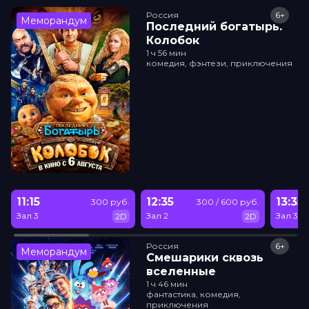
Россия
6+
Меморандум
Последний богатырь.
Колобок
1 ч 56 мин
комедия, фэнтези, приключения
11:15
12:35
13:35
300 руб.
300 / 600 руб.
Зал 3
Зал 2
Зал 3
2D
2D
Россия
6+
Меморандум
Смешарики сквозь
вселенные
1 ч 46 мин
фантастика, комедия,
приключения