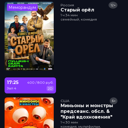
Россия
12+
Меморандум
Старый орёл
1 ч 34 мин
семейный, комедия
17:25
400 / 800 руб.
Зал 4
2D
США
6+
Миньоны и монстры
прeдсeанc. обсл. &
"Край вдохновения"
1 ч 30 мин
комедия, мультфильм,