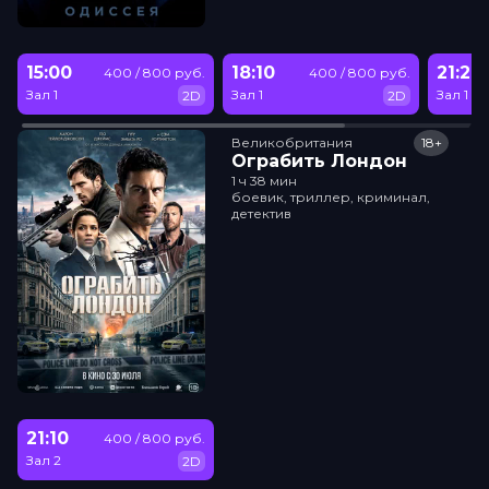
15:00
18:10
21:20
400 / 800 руб.
400 / 800 руб.
Зал 1
Зал 1
Зал 1
2D
2D
Великобритания
18+
Ограбить Лондон
1 ч 38 мин
боевик, триллер, криминал,
детектив
21:10
400 / 800 руб.
Зал 2
2D