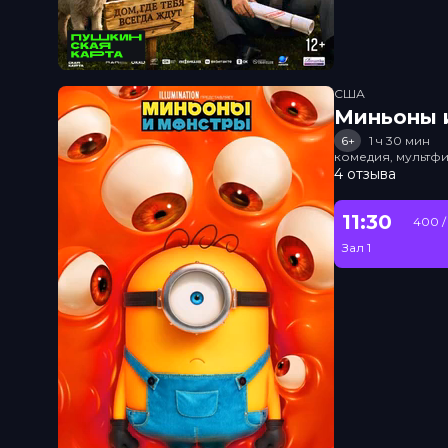
США
Миньоны и
6+
1 ч 30 мин
комедия, мультфи
4 отзыва
11:30
400 /
Зал 1