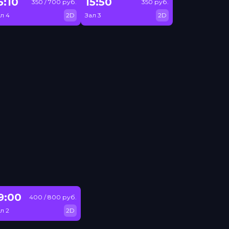
5:10
15:50
350 / 700 руб.
350 руб.
л 4
2D
Зал 3
2D
9:00
400 / 800 руб.
л 2
2D