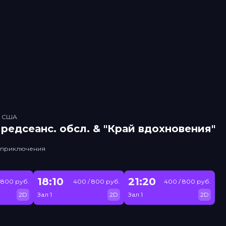
, США
рeдсeанc. обсл. & "Край вдохновения"
, приключения
18:10
21:20
 800 руб.
400 / 800 руб.
400 / 800 руб.
2D
Зал 1
2D
Зал 1
2D