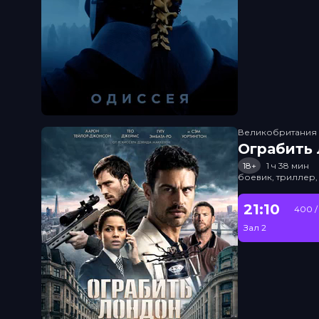
Великобритания
Ограбить
18+
1 ч 38 мин
боевик, триллер,
21:10
400 /
Зал 2