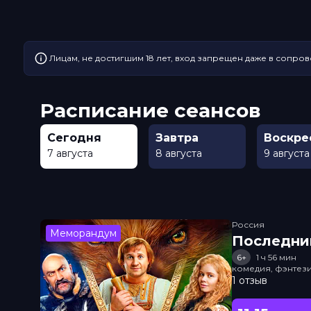
Лицам, не достигшим 18 лет, вход запрещен даже в сопров
Расписание сеансов
Сегодня
Завтра
Воскре
7 августа
8 августа
9 августа
Россия
Меморандум
Последни
6+
1 ч 56 мин
комедия, фэнтез
1 отзыв