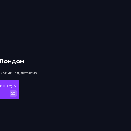
 Лондон
 криминал, детектив
 800 руб.
2D