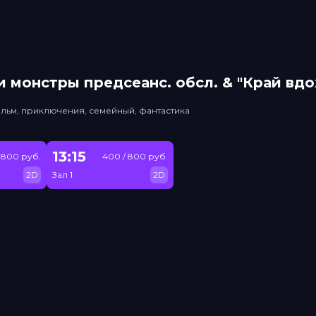
 монстры прeдсeанc. обсл. & "Край вд
льм, приключения, семейный, фантастика
13:15
 800 руб.
400 / 800 руб.
2D
Зал 1
2D