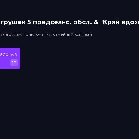
грушек 5 прeдсeанc. обсл. & "Край вдо
мультфильм, приключения, семейный, фэнтези
 800 руб.
2D