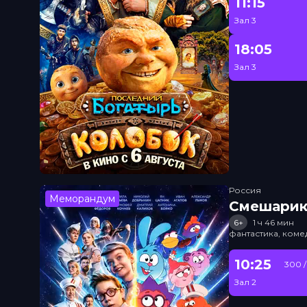
11:15
Зал 3
18:05
Зал 3
Россия
Меморандум
Смешарик
6+
1 ч 46 мин
фантастика, ком
10:25
300 /
Зал 2