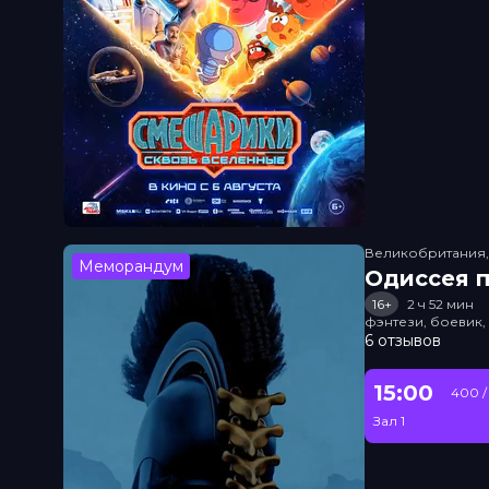
Великобритания
Меморандум
Одиссея п
16+
2 ч 52 мин
фэнтези, боевик
6 отзывов
15:00
400 /
Зал 1