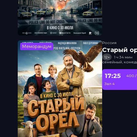
Россия
Меморандум
Старый о
12+
1 ч 34 мин
семейный, комед
17:25
400 /
Зал 4