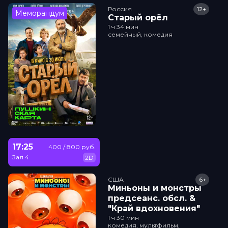
Россия
12+
Меморандум
Старый орёл
1 ч 34 мин
семейный, комедия
17:25
400 / 800 руб.
Зал 4
2D
США
6+
Миньоны и монстры
прeдсeанc. обсл. &
"Край вдохновения"
1 ч 30 мин
комедия, мультфильм,