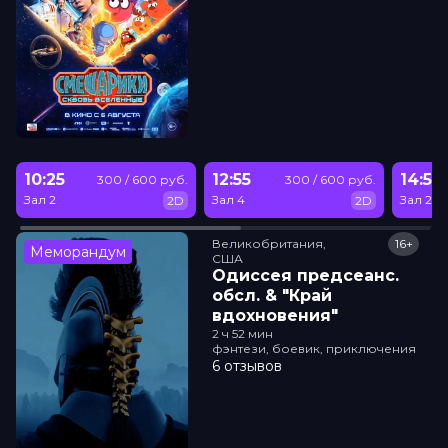
10:25
12:55
14:50
300 / 600 руб.
300 / 600 руб.
Зал 2
Зал 4
Зал 2
2D
2D
Великобритания,

16+
Меморандум
США
Одиссея прeдсeанc.
обсл. & "Край
вдохновения"
2 ч 52 мин
фэнтези, боевик, приключения
6 отзывов