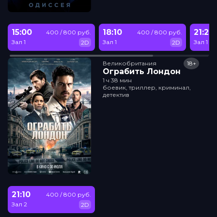
15:00
18:10
21:20
400 / 800 руб.
400 / 800 руб.
Зал 1
Зал 1
Зал 1
2D
2D
Великобритания
18+
Ограбить Лондон
1 ч 38 мин
боевик, триллер, криминал,
детектив
21:10
400 / 800 руб.
Зал 2
2D