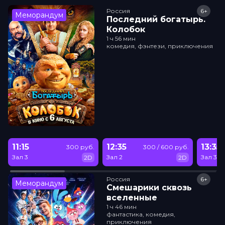
Россия
6+
Меморандум
Последний богатырь.
Колобок
1 ч 56 мин
комедия, фэнтези, приключения
11:15
12:35
13:35
300 руб.
300 / 600 руб.
Зал 3
Зал 2
Зал 3
2D
2D
Россия
6+
Меморандум
Смешарики сквозь
вселенные
1 ч 46 мин
фантастика, комедия,
приключения