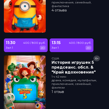
приключения, семейный,
фантастика
4 отзыва
11:30
13:15
400 / 800 руб.
400 / 800 руб.
Зал 1
Зал 1
2D
2D
США
6+
История игрушек 5
прeдсeанc. обсл. &
"Край вдохновения"
1 ч 42 мин
драма, комедия, мультфильм,
приключения, семейный,
фэнтези
1 отзыв