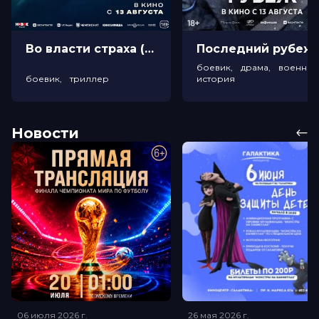
Во власти страха (18+)
Посл
боевик, драма, военный
боевик, триллер
история
Новости
06 июля 2026
г.
26 мая 2026
г.