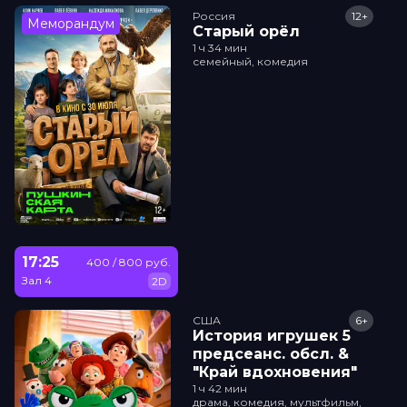
Россия
12+
Меморандум
Старый орёл
1 ч 34 мин
семейный, комедия
17:25
400 / 800 руб.
Зал 4
2D
США
6+
История игрушек 5
прeдсeанc. обсл. &
"Край вдохновения"
1 ч 42 мин
драма, комедия, мультфильм,