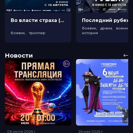
Во власти страха (18+)
Посл
боевик, драма, военный
боевик, триллер
история
Новости
06 июля 2026
г.
26 мая 2026
г.