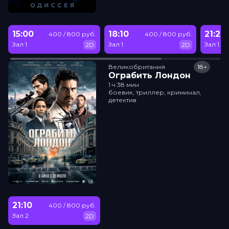
15:00
18:10
21:20
400 / 800 руб.
400 / 800 руб.
Зал 1
Зал 1
Зал 1
2D
2D
Великобритания
18+
Ограбить Лондон
1 ч 38 мин
боевик, триллер, криминал,
детектив
21:10
400 / 800 руб.
Зал 2
2D