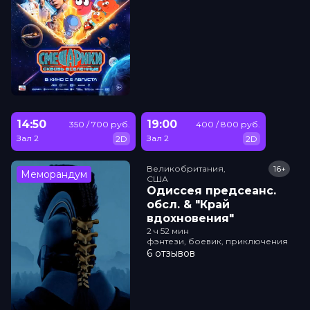
14:50
19:00
350 / 700 руб.
400 / 800 руб.
Зал 2
Зал 2
2D
2D
Великобритания,

16+
Меморандум
США
Одиссея прeдсeанc.
обсл. & "Край
вдохновения"
2 ч 52 мин
фэнтези, боевик, приключения
6 отзывов