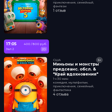
приключения, семейный,
фэнтези
1 отзыв
17:05
400 / 800 руб.
Зал 2
2D
США
6+
Миньоны и монстры
прeдсeанc. обсл. &
"Край вдохновения"
1 ч 30 мин
комедия, мультфильм,
приключения, семейный,
фантастика
4 отзыва