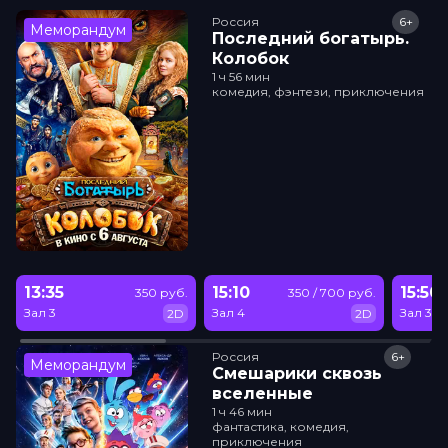
Россия
6+
Меморандум
Последний богатырь.
Колобок
1 ч 56 мин
комедия, фэнтези, приключения
13:35
15:10
15:50
350 руб.
350 / 700 руб.
Зал 3
Зал 4
Зал 3
2D
2D
Россия
6+
Меморандум
Смешарики сквозь
вселенные
1 ч 46 мин
фантастика, комедия,
приключения