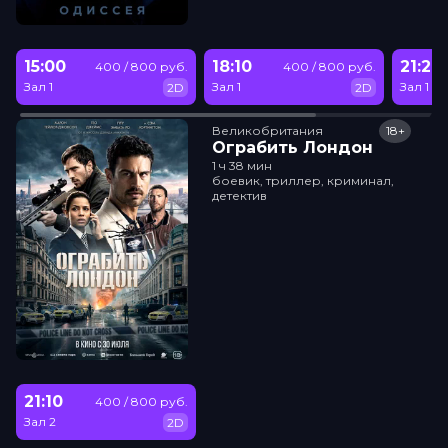
15:00
18:10
21:20
400 / 800 руб.
400 / 800 руб.
Зал 1
Зал 1
Зал 1
2D
2D
Великобритания
18+
Ограбить Лондон
1 ч 38 мин
боевик, триллер, криминал,
детектив
21:10
400 / 800 руб.
Зал 2
2D