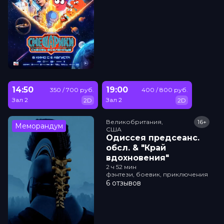
14:50
19:00
350 / 700 руб.
400 / 800 руб.
Зал 2
Зал 2
2D
2D
Великобритания,

16+
Меморандум
США
Одиссея прeдсeанc.
обсл. & "Край
вдохновения"
2 ч 52 мин
фэнтези, боевик, приключения
6 отзывов