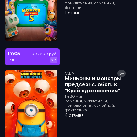
приключения, семейный,
фэнтези
1 отзыв
17:05
400 / 800 руб.
Зал 2
2D
США
6+
Миньоны и монстры
прeдсeанc. обсл. &
"Край вдохновения"
1 ч 30 мин
комедия, мультфильм,
приключения, семейный,
фантастика
4 отзыва