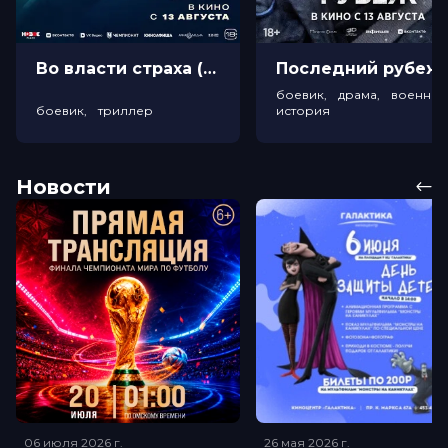
Во власти страха (18+)
Посл
боевик, драма, военный
боевик, триллер
история
Новости
06 июля 2026
г.
26 мая 2026
г.