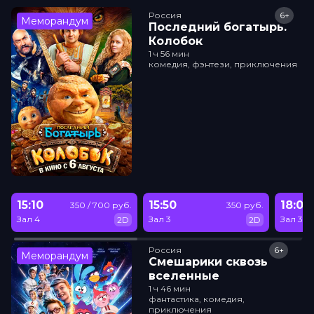
Россия
6+
Меморандум
Последний богатырь.
Колобок
1 ч 56 мин
комедия, фэнтези, приключения
15:10
15:50
18:05
350 / 700 руб.
350 руб.
Зал 4
Зал 3
Зал 3
2D
2D
Россия
6+
Меморандум
Смешарики сквозь
вселенные
1 ч 46 мин
фантастика, комедия,
приключения