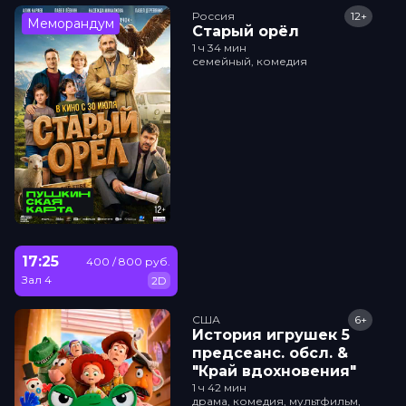
Россия
12+
Меморандум
Старый орёл
1 ч 34 мин
семейный, комедия
17:25
400 / 800 руб.
Зал 4
2D
США
6+
История игрушек 5
прeдсeанc. обсл. &
"Край вдохновения"
1 ч 42 мин
драма, комедия, мультфильм,