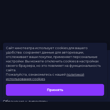
Сайт кинотеатра использует cookies для вашего
удобства: сохраняет данные для авторизации,
отслеживает ваши покупки, применяет персональные
настройки.
Вы можете отключить cookies в настройках
своего браузера, но это повлияет на функциональность
сайта.
Пожалуйста, ознакомьтесь с нашей
политикой
использования cookies
.
Расписание
Скоро в кино
Принять
Новости
Заведения
Обращение к директору
Служба поддержки