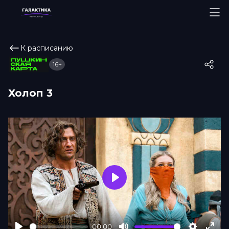
К расписанию
16+
Холоп 3
Play
00:00