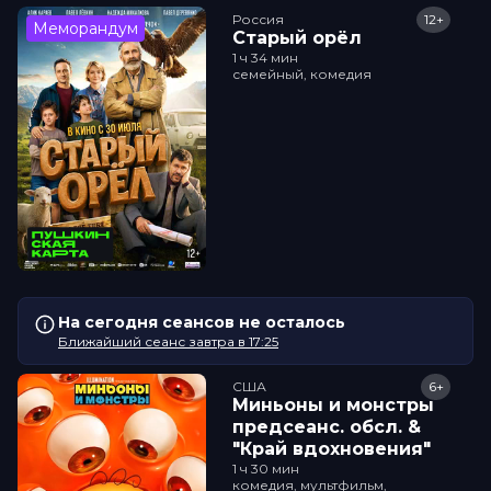
Россия
12+
Меморандум
Старый орёл
1 ч 34 мин
семейный, комедия
На сегодня сеансов не осталось
Ближайший сеанс завтра в 17:25
США
6+
Миньоны и монстры
прeдсeанc. обсл. &
"Край вдохновения"
1 ч 30 мин
комедия, мультфильм,