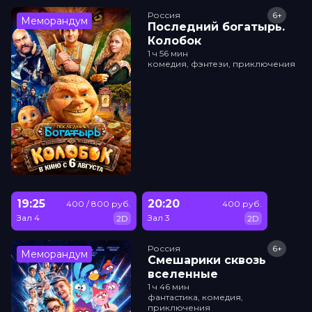
Россия
6+
Меморандум
Последний богатырь.
Колобок
1 ч 56 мин
комедия, фэнтези, приключения
19:25
20:20
400 / 800 руб.
400 руб.
Зал 4
Зал 3
2D
2D
Россия
6+
Меморандум
Смешарики сквозь
вселенные
1 ч 46 мин
фантастика, комедия,
приключения