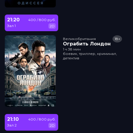
21:20
400 / 800 руб.
Зал 1
2D
Великобритания
18+
Ограбить Лондон
1 ч 38 мин
боевик, триллер, криминал,
детектив
21:10
400 / 800 руб.
Зал 2
2D