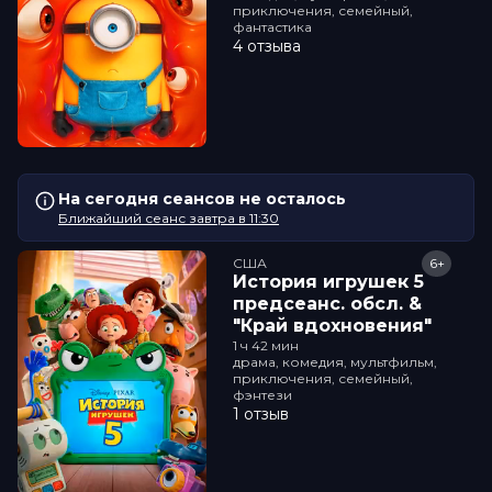
приключения, семейный,
фантастика
4 отзыва
На сегодня сеансов не осталось
Ближайший сеанс завтра в 11:30
США
6+
История игрушек 5
прeдсeанc. обсл. &
"Край вдохновения"
1 ч 42 мин
драма, комедия, мультфильм,
приключения, семейный,
фэнтези
1 отзыв