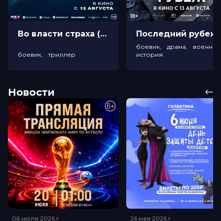
Во власти страха (18+)
Посл
боевик, драма, военный
боевик, триллер
история
Новости
06 июля 2026
г.
26 мая 2026
г.