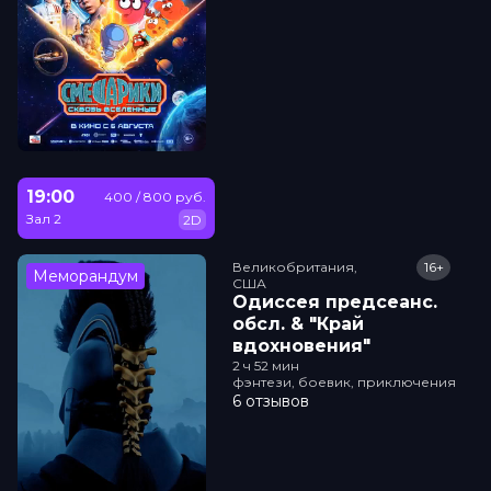
19:00
400 / 800 руб.
Зал 2
2D
Великобритания,

16+
Меморандум
США
Одиссея прeдсeанc.
обсл. & "Край
вдохновения"
2 ч 52 мин
фэнтези, боевик, приключения
6 отзывов