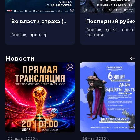
Во власти страха (18+)
Посл
боевик, драма, военный
боевик, триллер
история
Новости
06 июля 2026
г.
26 мая 2026
г.