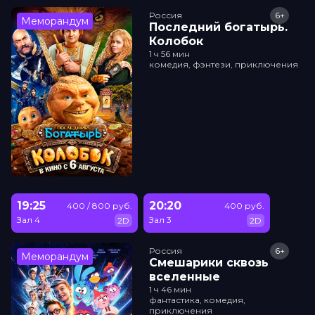
Россия
6+
Меморандум
Последний богатырь.
Колобок
1 ч 56 мин
комедия, фэнтези, приключения
19:25
20:20
400 / 800 руб.
400 руб.
Зал 4
Зал 3
2D
2D
Россия
6+
Меморандум
Смешарики сквозь
вселенные
1 ч 46 мин
фантастика, комедия,
приключения