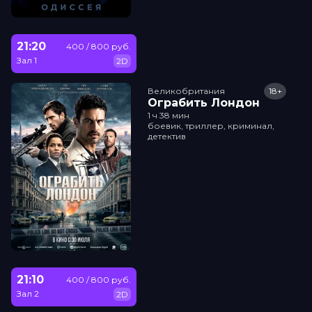
21:20
400 / 800 руб.
Зал 1
2D
Великобритания
18+
Ограбить Лондон
1 ч 38 мин
боевик, триллер, криминал,
детектив
21:10
400 / 800 руб.
Зал 2
2D