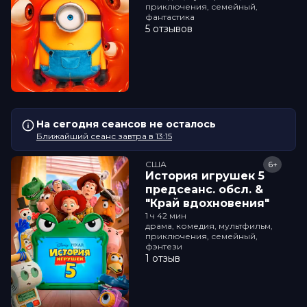
приключения, семейный,
фантастика
5 отзывов
На сегодня сеансов не осталось
Ближайший сеанс завтра в 13:15
США
6+
История игрушек 5
прeдсeанc. обсл. &
"Край вдохновения"
1 ч 42 мин
драма, комедия, мультфильм,
приключения, семейный,
фэнтези
1 отзыв