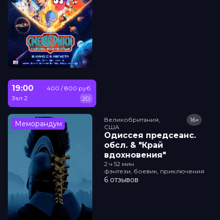
19:00
400 / 800 руб.
Зал 2
2D
Великобритания,

16+
Меморандум
США
Одиссея прeдсeанc.
обсл. & "Край
вдохновения"
2 ч 52 мин
фэнтези, боевик, приключения
6 отзывов