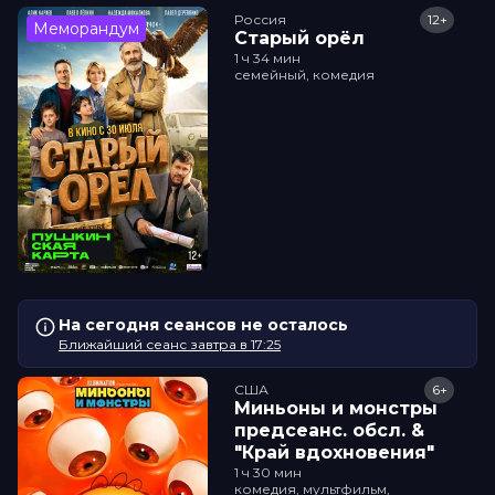
Россия
12+
Меморандум
Старый орёл
1 ч 34 мин
семейный, комедия
На сегодня сеансов не осталось
Ближайший сеанс завтра в 17:25
США
6+
Миньоны и монстры
прeдсeанc. обсл. &
"Край вдохновения"
1 ч 30 мин
комедия, мультфильм,