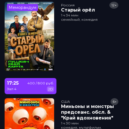
Россия
12+
Меморандум
Старый орёл
1 ч 34 мин
семейный, комедия
17:25
400 / 800 руб.
Зал 4
2D
США
6+
Миньоны и монстры
прeдсeанc. обсл. &
"Край вдохновения"
1 ч 30 мин
комедия, мультфильм,