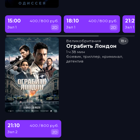
15:00
18:10
21:20
400 / 800 руб.
400 / 800 руб.
Зал 1
Зал 1
Зал 1
2D
2D
Великобритания
18+
Ограбить Лондон
1 ч 38 мин
боевик, триллер, криминал,
детектив
21:10
400 / 800 руб.
Зал 2
2D