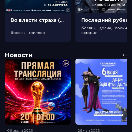
Во власти страха (18+)
Посл
боевик, драма, военный
боевик, триллер
история
Новости
06 июля 2026
г.
26 мая 2026
г.