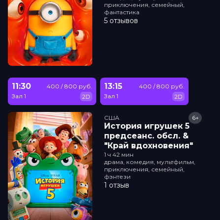
приключения, семейный,
фантастика
5 отзывов
11:30
13:15
400 / 800 руб.
400 / 800 руб.
Зал 1
Зал 1
2D
2D
США
6+
История игрушек 5
прeдсeанc. обсл. &
"Край вдохновения"
1 ч 42 мин
драма, комедия, мультфильм,
приключения, семейный,
фэнтези
1 отзыв