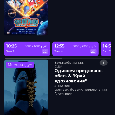
10:25
12:55
14:50
300 / 600 руб.
300 / 600 руб.
Зал 2
Зал 4
Зал 2
2D
2D
Великобритания,

16+
Меморандум
США
Одиссея прeдсeанc.
обсл. & "Край
вдохновения"
2 ч 52 мин
фэнтези, боевик, приключения
6 отзывов