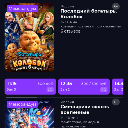
Россия
6+
Меморандум
Последний богатырь.
Колобок
1 ч 56 мин
комедия, фэнтези, приключения
6 отзывов
11:15
12:35
13:35
300 руб.
300 / 600 руб.
Зал 3
Зал 2
Зал 3
2D
2D
Россия
6+
Меморандум
Смешарики сквозь
вселенные
1 ч 46 мин
фантастика, комедия,
приключения