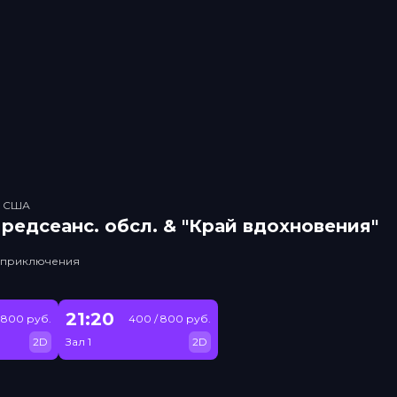
, США
рeдсeанc. обсл. & "Край вдохновения"
, приключения
21:20
 800 руб.
400 / 800 руб.
2D
Зал 1
2D