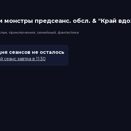
 монстры прeдсeанc. обсл. & "Край вд
льм, приключения, семейный, фантастика
дня сеансов не осталось
 сеанс завтра в 11:30