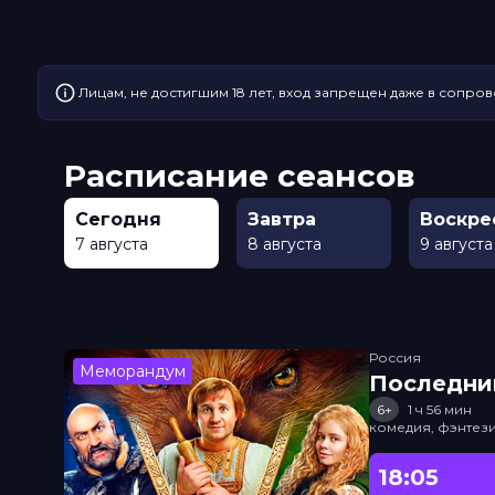
Лицам, не достигшим 18 лет, вход запрещен даже в сопров
Расписание сеансов
Сегодня
Завтра
Воскре
7 августа
8 августа
9 августа
Россия
Меморандум
Последни
6+
1 ч 56 мин
комедия, фэнтез
18:05