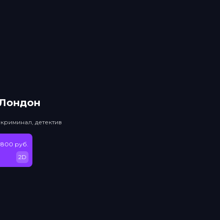
 Лондон
 криминал, детектив
 800 руб.
2D