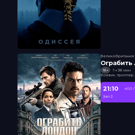
Великобритания
Ограбить
18+
1 ч 38 мин
боевик, триллер,
21:10
400 /
Зал 2