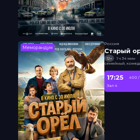
Россия
Меморандум
Старый о
12+
1 ч 34 мин
семейный, комед
17:25
400 /
Зал 4