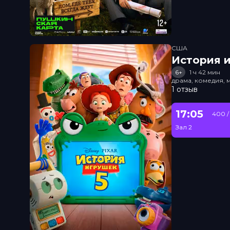
США
История и
6+
1 ч 42 мин
драма, комедия, 
1 отзыв
17:05
400 /
Зал 2