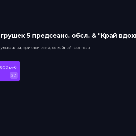
грушек 5 прeдсeанc. обсл. & "Край вдо
мультфильм, приключения, семейный, фэнтези
 800 руб.
2D