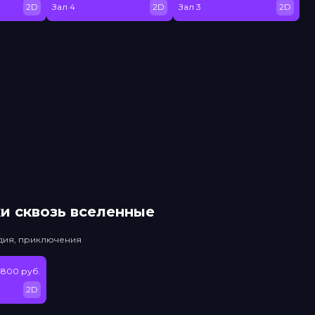
2D
Зал 4
2D
Зал 3
2D
и сквозь вселенные
едия, приключения
 800 руб.
2D