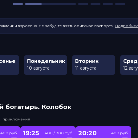
ождении взрослых. Не забудьте взять оригинал паспорта.
Подробне
сенье
Понедельник
Вторник
Сред
10 августа
11 августа
12 авг
й богатырь. Колобок
и, приключения
19:25
20:20
400 руб.
400 / 800 руб.
400 руб.