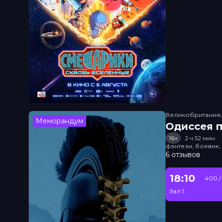
Великобритания
Меморандум
Одиссея п
16+
2 ч 52 мин
фэнтези, боевик
6 отзывов
18:10
400 /
Зал 1