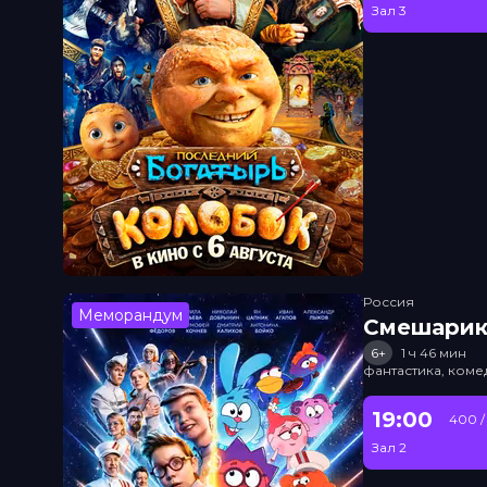
Зал 3
Россия
Меморандум
Смешарик
6+
1 ч 46 мин
фантастика, ком
19:00
400 /
Зал 2