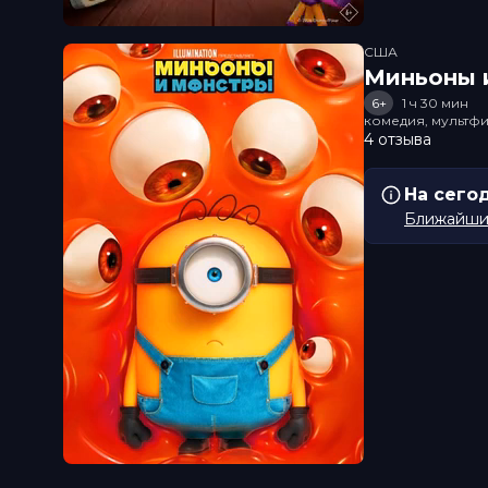
США
Миньоны и
6+
1 ч 30 мин
комедия, мультфи
4 отзыва
На сего
Ближайший