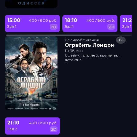
15:00
18:10
21:20
400 / 800 руб.
400 / 800 руб.
Зал 1
Зал 1
Зал 1
2D
2D
Великобритания
18+
Ограбить Лондон
1 ч 38 мин
боевик, триллер, криминал,
детектив
21:10
400 / 800 руб.
Зал 2
2D