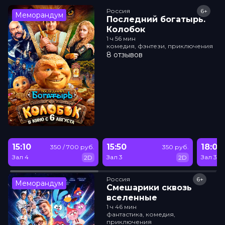
Россия
6+
Меморандум
Последний богатырь.
Колобок
1 ч 56 мин
комедия, фэнтези, приключения
8 отзывов
15:10
15:50
18:05
350 / 700 руб.
350 руб.
Зал 4
Зал 3
Зал 3
2D
2D
Россия
6+
Меморандум
Смешарики сквозь
вселенные
1 ч 46 мин
фантастика, комедия,
приключения