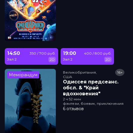
14:50
19:00
350 / 700 руб.
400 / 800 руб.
Зал 2
Зал 2
2D
2D
Великобритания,

16+
Меморандум
США
Одиссея прeдсeанc.
обсл. & "Край
вдохновения"
2 ч 52 мин
фэнтези, боевик, приключения
6 отзывов