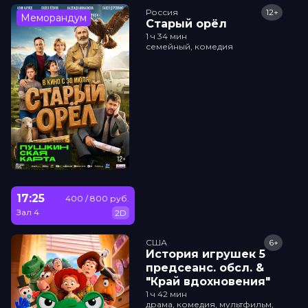
Россия
12+
Меморандум
Старый орёл
1 ч 34 мин
семейный, комедия
17:25
400 / 800 руб.
Зал 4
2D
США
6+
История игрушек 5
прeдсeанc. обсл. &
"Край вдохновения"
1 ч 42 мин
драма, комедия, мультфильм,