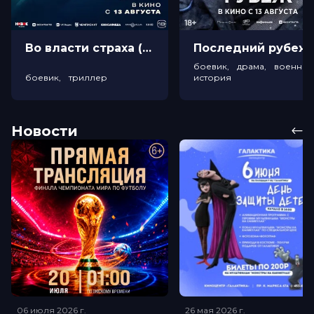
Во власти страха (18+)
Посл
боевик, драма, военный
боевик, триллер
история
Новости
06 июля 2026
г.
26 мая 2026
г.