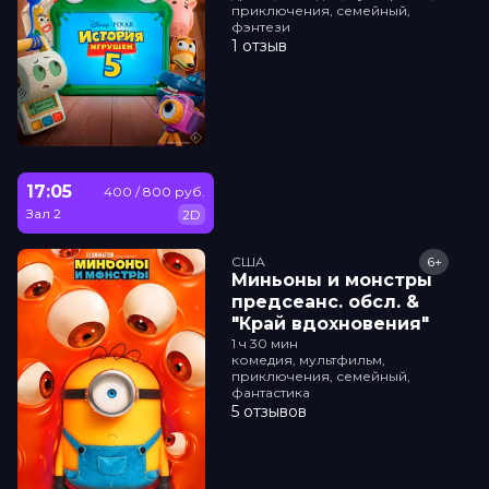
приключения, семейный,
фэнтези
1 отзыв
17:05
400 / 800 руб.
Зал 2
2D
США
6+
Миньоны и монстры
прeдсeанc. обсл. &
"Край вдохновения"
1 ч 30 мин
комедия, мультфильм,
приключения, семейный,
фантастика
5 отзывов