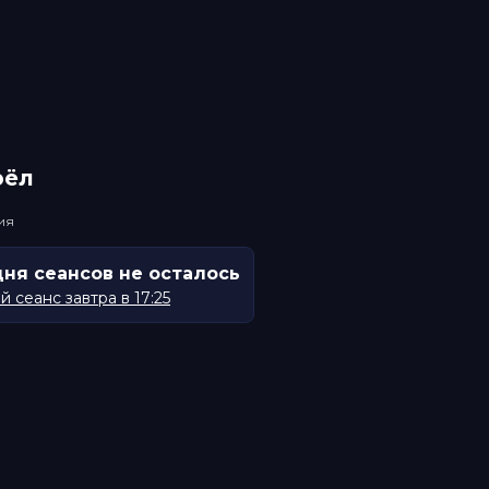
рёл
ия
дня сеансов не осталось
 сеанс завтра в 17:25