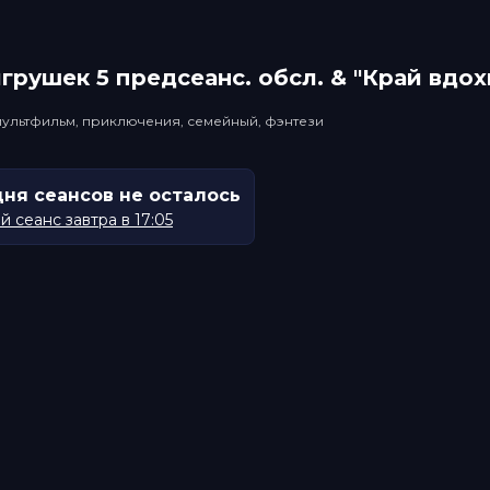
грушек 5 прeдсeанc. обсл. & "Край вдо
мультфильм, приключения, семейный, фэнтези
дня сеансов не осталось
 сеанс завтра в 17:05