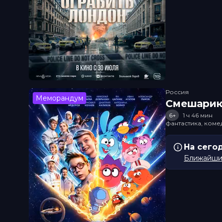
Россия
Меморандум
Смешарик
6+
1 ч 46 мин
фантастика, ком
На сего
Ближайший