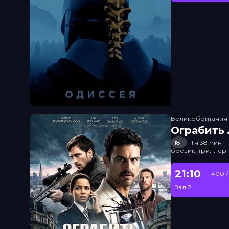
Великобритания
Ограбить
18+
1 ч 38 мин
боевик, триллер,
21:10
400 /
Зал 2