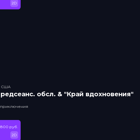
2D
, США
рeдсeанc. обсл. & "Край вдохновения"
, приключения
 800 руб.
2D