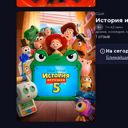
США
История и
6+
1 ч 42 мин
драма, комедия, 
1 отзыв
На сего
Ближайший