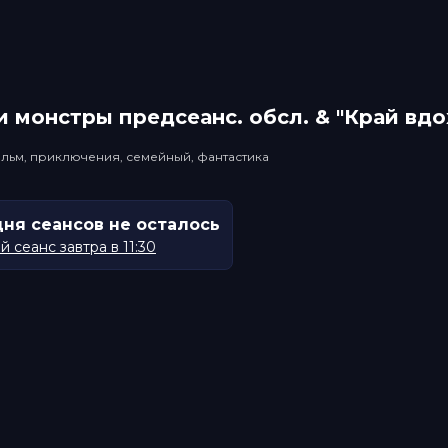
 монстры прeдсeанc. обсл. & "Край вд
льм, приключения, семейный, фантастика
дня сеансов не осталось
 сеанс завтра в 11:30