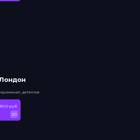
 Лондон
 криминал, детектив
 800 руб.
2D