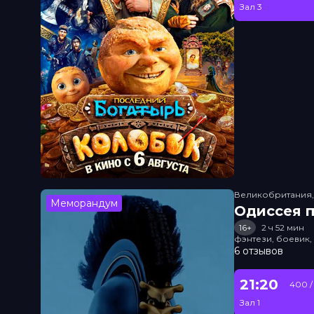
Зал 3
Великобритания
Меморандум
Одиссея п
16+
2 ч 52 мин
фэнтези, боевик
6 отзывов
21:20
400 /
Зал 1