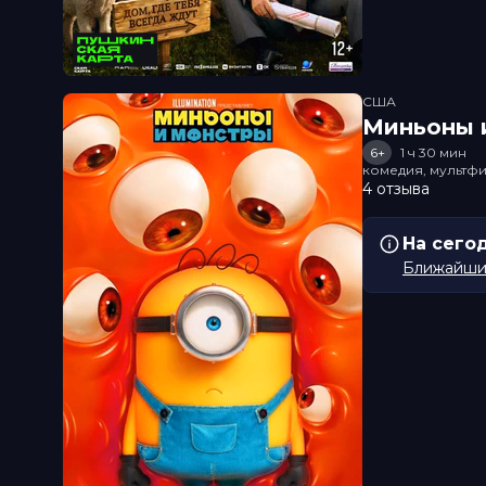
США
Миньоны и
6+
1 ч 30 мин
комедия, мультфи
4 отзыва
На сего
Ближайший