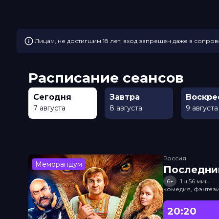
Лицам, не достигшим 18 лет, вход запрещен даже в сопров
Расписание сеансов
Сегодня
Завтра
Воскре
7 августа
8 августа
9 августа
Россия
Меморандум
Последни
6+
1 ч 56 мин
комедия, фэнтез
20:20