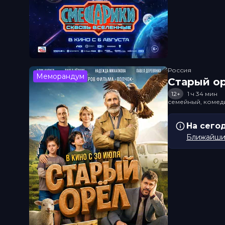
Россия
Меморандум
Старый о
12+
1 ч 34 мин
семейный, комед
На сего
Ближайший