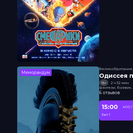
Великобритания
Меморандум
Одиссея п
16+
2 ч 52 мин
фэнтези, боевик
6 отзывов
15:00
400 /
Зал 1