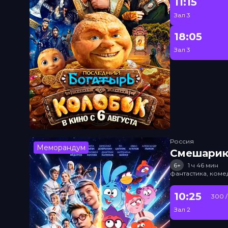
11:15
Зал 3
18:05
Зал 3
Россия
Меморандум
Смешарик
6+
1 ч 46 мин
фантастика, ком
10:25
300 /
Зал 2