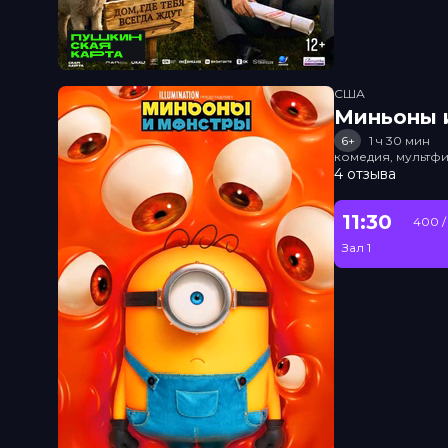
США
Миньоны и
6+
1 ч 30 мин
комедия, мультфи
4 отзыва
11:30
400 /
Зал 1