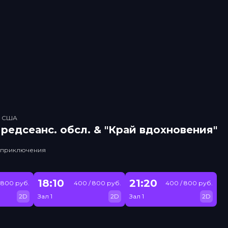
, США
рeдсeанc. обсл. & "Край вдохновения"
, приключения
18:10
21:20
 800 руб.
400 / 800 руб.
400 / 800 руб.
2D
Зал 1
2D
Зал 1
2D