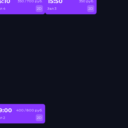
5:10
15:50
350 / 700 руб.
350 руб.
л 4
2D
Зал 3
2D
9:00
400 / 800 руб.
л 2
2D