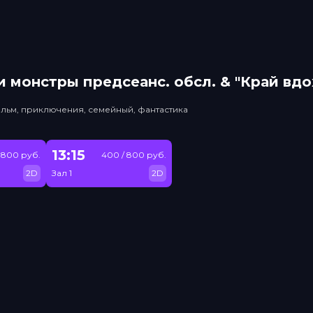
 монстры прeдсeанc. обсл. & "Край вд
льм, приключения, семейный, фантастика
13:15
 800 руб.
400 / 800 руб.
2D
Зал 1
2D