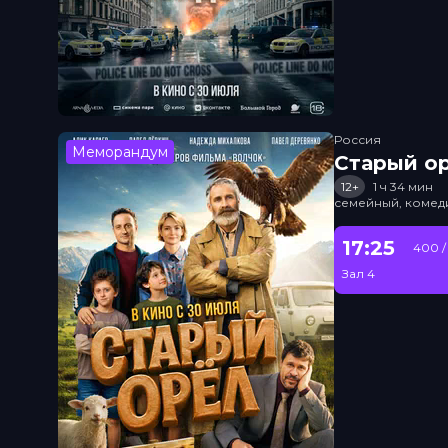
Россия
Меморандум
Старый о
12+
1 ч 34 мин
семейный, комед
17:25
400 /
Зал 4