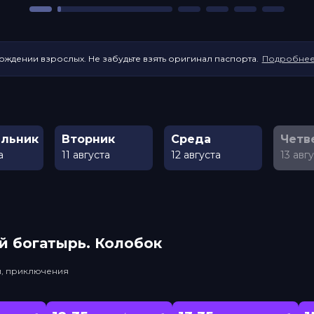
ождении взрослых. Не забудьте взять оригинал паспорта.
Подробне
льник
Вторник
Среда
Четв
а
11 августа
12 августа
13 авг
й богатырь. Колобок
и, приключения