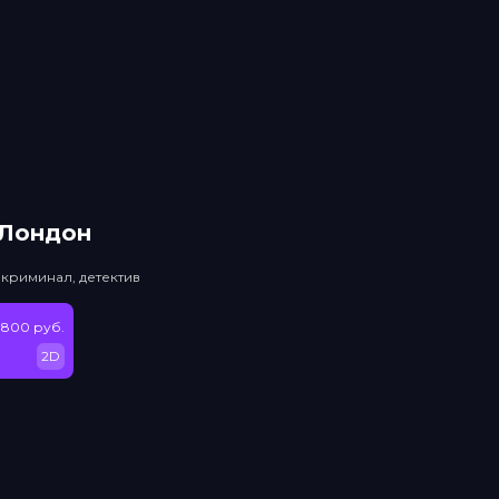
 Лондон
 криминал, детектив
 800 руб.
2D