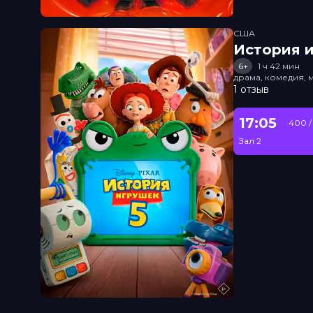
США
История и
6+
1 ч 42 мин
драма, комедия, 
1 отзыв
17:05
400 /
Зал 2