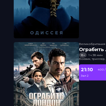
Великобритания
Ограбить
18+
1 ч 38 мин
боевик, триллер,
21:10
400 /
Зал 2