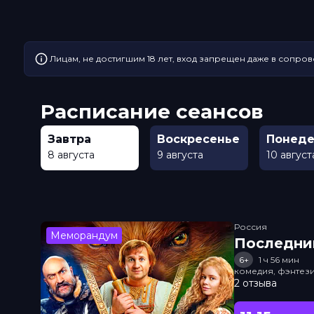
Лицам, не достигшим 18 лет, вход запрещен даже в сопров
Расписание сеансов
Завтра
Воскресенье
Понеде
8 августа
9 августа
10 август
Россия
Меморандум
Последни
6+
1 ч 56 мин
комедия, фэнтез
2 отзыва