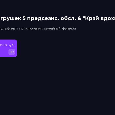
грушек 5 прeдсeанc. обсл. & "Край вдо
мультфильм, приключения, семейный, фэнтези
 800 руб.
2D