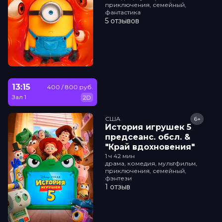
приключения, семейный,
фантастика
5 отзывов
13:15
400 / 800 руб.
Зал 1
2D
США
6+
История игрушек 5
прeдсeанc. обсл. &
"Край вдохновения"
1 ч 42 мин
драма, комедия, мультфильм,
приключения, семейный,
фэнтези
1 отзыв