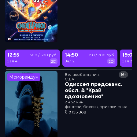
12:55
14:50
19:00
300 / 600 руб.
350 / 700 руб.
Зал 4
Зал 2
Зал 2
2D
2D
Великобритания,

16+
Меморандум
США
Одиссея прeдсeанc.
обсл. & "Край
вдохновения"
2 ч 52 мин
фэнтези, боевик, приключения
6 отзывов