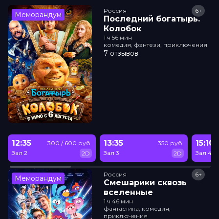
Россия
6+
Меморандум
Последний богатырь.
Колобок
1 ч 56 мин
комедия, фэнтези, приключения
7 отзывов
12:35
13:35
15:10
300 / 600 руб.
350 руб.
Зал 2
Зал 3
Зал 4
2D
2D
Россия
6+
Меморандум
Смешарики сквозь
вселенные
1 ч 46 мин
фантастика, комедия,
приключения