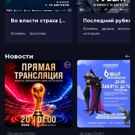
Во власти страха (18+)
Посл
боевик, драма, военный
боевик, триллер
история
Новости
06 июля 2026
г.
26 мая 2026
г.