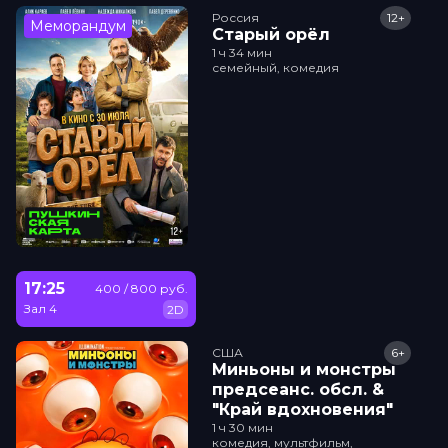
Россия
12+
Меморандум
Старый орёл
1 ч 34 мин
семейный, комедия
17:25
400 / 800 руб.
Зал 4
2D
США
6+
Миньоны и монстры
прeдсeанc. обсл. &
"Край вдохновения"
1 ч 30 мин
комедия, мультфильм,