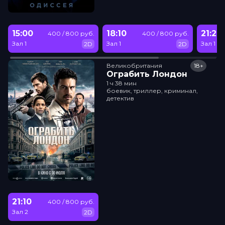
15:00
18:10
21:20
400 / 800 руб.
400 / 800 руб.
Зал 1
Зал 1
Зал 1
2D
2D
Великобритания
18+
Ограбить Лондон
1 ч 38 мин
боевик, триллер, криминал,
детектив
21:10
400 / 800 руб.
Зал 2
2D