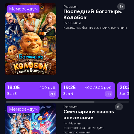
Россия
6+
Меморандум
Последний богатырь.
Колобок
1 ч 56 мин
комедия, фэнтези, приключения
18:05
19:25
20:20
400 руб.
400 / 800 руб.
Зал 3
Зал 4
Зал 3
2D
2D
Россия
6+
Меморандум
Смешарики сквозь
вселенные
1 ч 46 мин
фантастика, комедия,
приключения