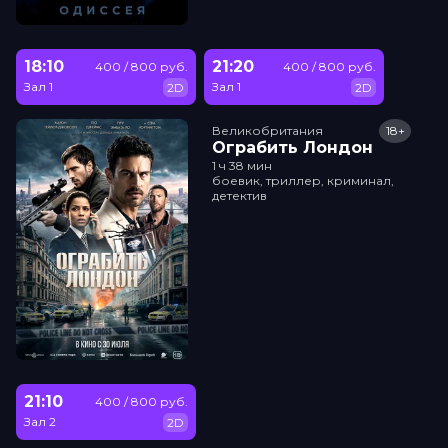
18:10
21:20
400 / 800 руб.
400 / 800 руб.
Зал 1
Зал 1
2D
2D
Великобритания
18+
Ограбить Лондон
1 ч 38 мин
боевик, триллер, криминал,
детектив
21:10
400 / 800 руб.
Зал 2
2D