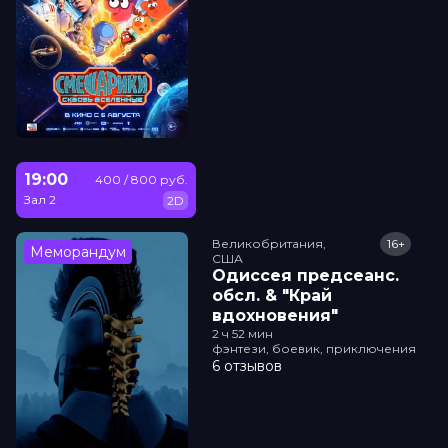
19:00
400 / 800 руб.
Зал 2
2D
Великобритания,

16+
Меморандум
США
Одиссея прeдсeанc.
обсл. & "Край
вдохновения"
2 ч 52 мин
фэнтези, боевик, приключения
6 отзывов