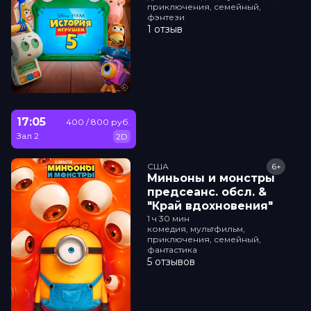
приключения, семейный,
фэнтези
1 отзыв
17:05
400 / 800 руб.
Зал 2
2D
США
6+
Миньоны и монстры
прeдсeанc. обсл. &
"Край вдохновения"
1 ч 30 мин
комедия, мультфильм,
приключения, семейный,
фантастика
5 отзывов