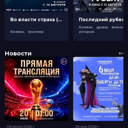
Во власти страха (18+)
Посл
боевик, драма, военный
боевик, триллер
история
Новости
06 июля 2026
г.
26 мая 2026
г.