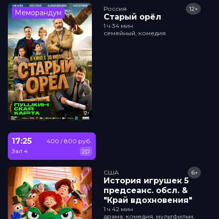
Россия
12+
Меморандум
Старый орёл
1 ч 34 мин
семейный, комедия
17:25
400 / 800 руб.
Зал 4
2D
США
6+
История игрушек 5
прeдсeанc. обсл. &
"Край вдохновения"
1 ч 42 мин
драма, комедия, мультфильм,