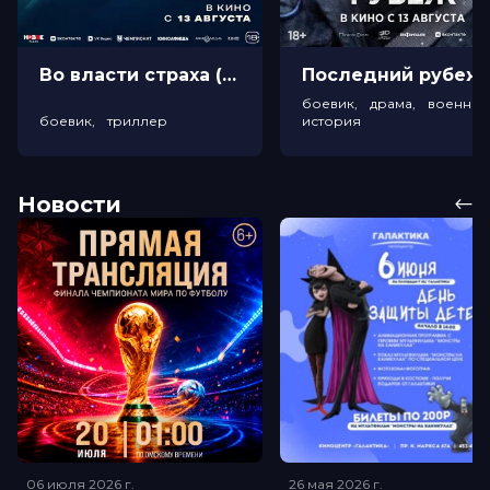
Во власти страха (18+)
Посл
боевик, драма, военный
боевик, триллер
история
Новости
06 июля 2026
г.
26 мая 2026
г.