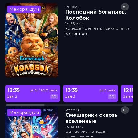
Россия
6+
Меморандум
Последний богатырь.
Колобок
1 ч 56 мин
комедия, фэнтези, приключения
6 отзывов
12:35
13:35
15:10
300 / 600 руб.
350 руб.
Зал 2
Зал 3
Зал 4
2D
2D
Россия
6+
Меморандум
Смешарики сквозь
вселенные
1 ч 46 мин
фантастика, комедия,
приключения