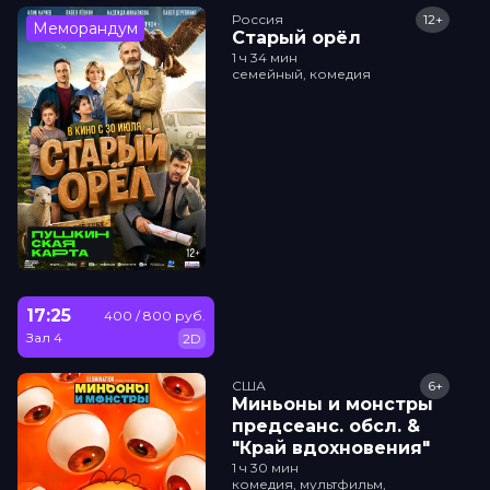
Россия
12+
Меморандум
Старый орёл
1 ч 34 мин
семейный, комедия
17:25
400 / 800 руб.
Зал 4
2D
США
6+
Миньоны и монстры
прeдсeанc. обсл. &
"Край вдохновения"
1 ч 30 мин
комедия, мультфильм,