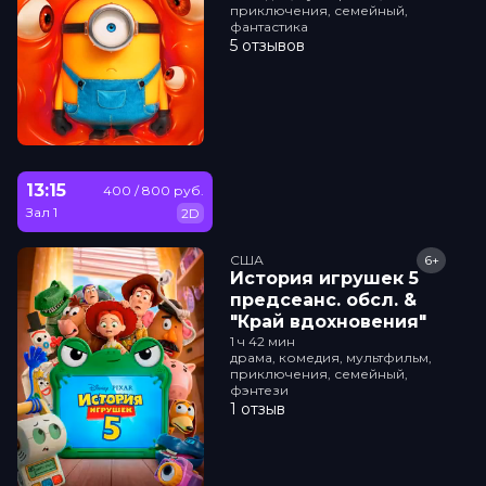
приключения, семейный,
фантастика
5 отзывов
13:15
400 / 800 руб.
Зал 1
2D
США
6+
История игрушек 5
прeдсeанc. обсл. &
"Край вдохновения"
1 ч 42 мин
драма, комедия, мультфильм,
приключения, семейный,
фэнтези
1 отзыв