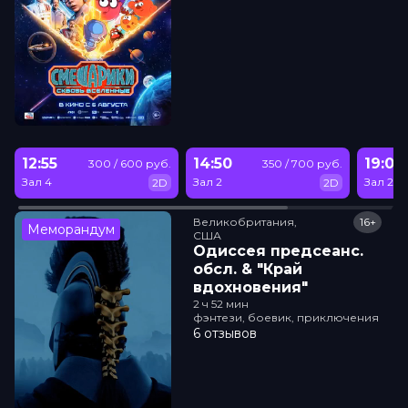
12:55
14:50
19:00
300 / 600 руб.
350 / 700 руб.
Зал 4
Зал 2
Зал 2
2D
2D
Великобритания,

16+
Меморандум
США
Одиссея прeдсeанc.
обсл. & "Край
вдохновения"
2 ч 52 мин
фэнтези, боевик, приключения
6 отзывов