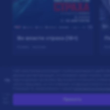
Во власти страха (18+)
П
боевик, триллер
бо
Сайт кинотеатра использует cookies для вашего удобств
данные для авторизации, отслеживает ваши покупки, пр
персональные настройки.
Вы можете отключить cookies 
своего браузера, но это повлияет на функциональность с
Пожалуйста, ознакомьтесь с нашей
политикой использов
г. Омск, просп. Карла Маркса, 67А
тел.:
453–453
Принять
бронирование:
+7 (962) 058-34-53
с 10.00 до 21.00