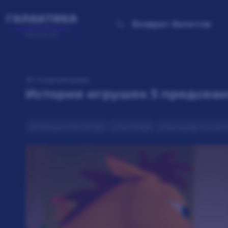
Возврат билетов
К расписанию
История игрушек 5 прeдсeанc
Длительность
1 ч 42 мин
Страна
США
Меморандум на фил