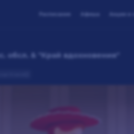
Расписание
Афиша
Акции и 
. обсл. & "Край вдохновения"
ьм
до 10 июля