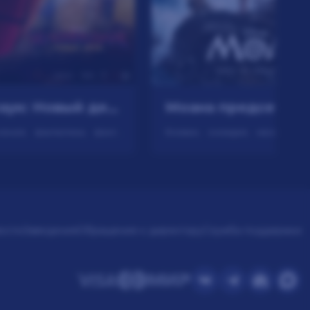
Человек-паук: Новый день прeдсeанc. обсл. & "Край вдохновения" (12+)
боевик, приключения, фантастика, фэнтези
ости
Заведения
Обращение к директору
Служба поддержки