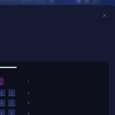
00:00
03:10
Mute
Settings
Enter
fullscree
рушкой 8-
1
2
1
2
2
1
3
2
1
4