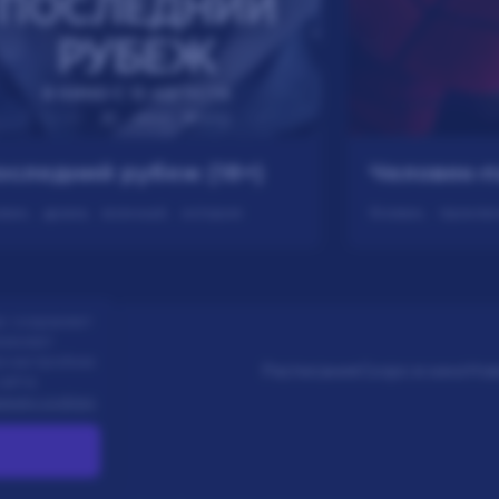
оследний рубеж (18+)
евик, драма, военный, история
а: сохраняет
именяет
в настройках
Расписание
Скоро в кино
Нов
айта.
ания cookies
.