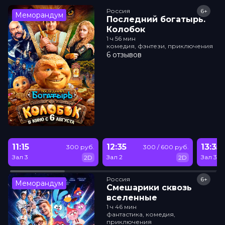
Россия
6+
Меморандум
Последний богатырь.
Колобок
1 ч 56 мин
комедия, фэнтези, приключения
6 отзывов
11:15
12:35
13:35
300 руб.
300 / 600 руб.
Зал 3
Зал 2
Зал 3
2D
2D
Россия
6+
Меморандум
Смешарики сквозь
вселенные
1 ч 46 мин
фантастика, комедия,
приключения