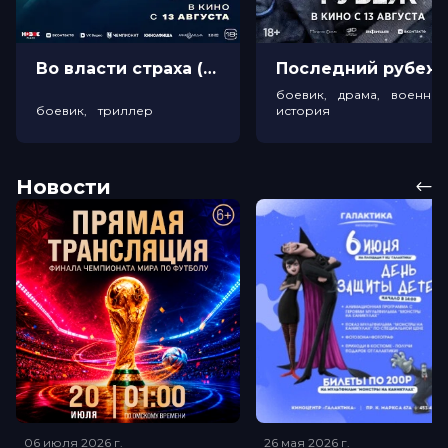
Во власти страха (18+)
Посл
боевик, драма, военный
боевик, триллер
история
Новости
06 июля 2026
г.
26 мая 2026
г.