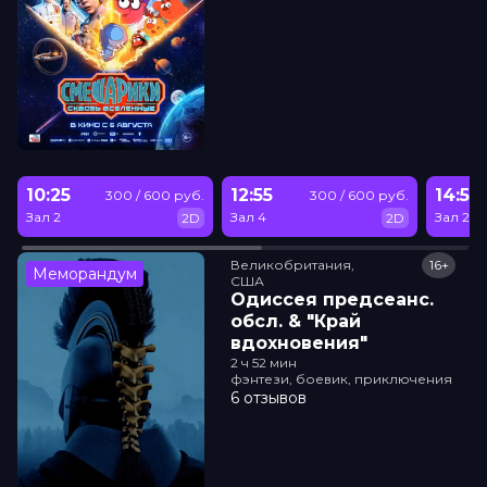
10:25
12:55
14:50
300 / 600 руб.
300 / 600 руб.
Зал 2
Зал 4
Зал 2
2D
2D
Великобритания,

16+
Меморандум
США
Одиссея прeдсeанc.
обсл. & "Край
вдохновения"
2 ч 52 мин
фэнтези, боевик, приключения
6 отзывов