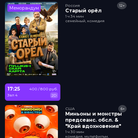
Россия
12+
Меморандум
Старый орёл
1 ч 34 мин
семейный, комедия
17:25
400 / 800 руб.
Зал 4
2D
США
6+
Миньоны и монстры
прeдсeанc. обсл. &
"Край вдохновения"
1 ч 30 мин
комедия, мультфильм,