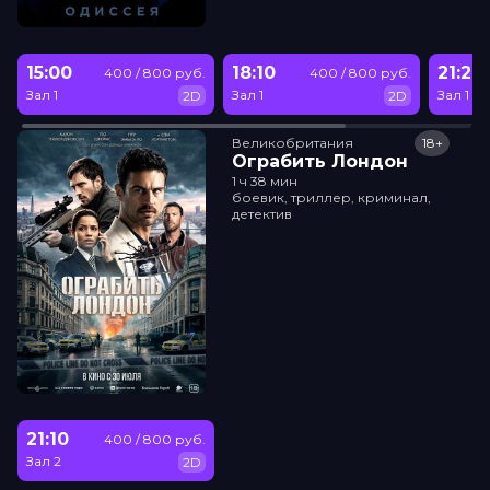
15:00
18:10
21:20
400 / 800 руб.
400 / 800 руб.
Зал 1
Зал 1
Зал 1
2D
2D
Великобритания
18+
Ограбить Лондон
1 ч 38 мин
боевик, триллер, криминал,
детектив
21:10
400 / 800 руб.
Зал 2
2D