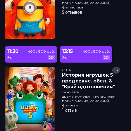
приключения, семейный,
фантастика
5 отзывов
11:30
13:15
400 / 800 руб.
400 / 800 руб.
Зал 1
Зал 1
2D
2D
США
6+
История игрушек 5
прeдсeанc. обсл. &
"Край вдохновения"
1 ч 42 мин
драма, комедия, мультфильм,
приключения, семейный,
фэнтези
1 отзыв