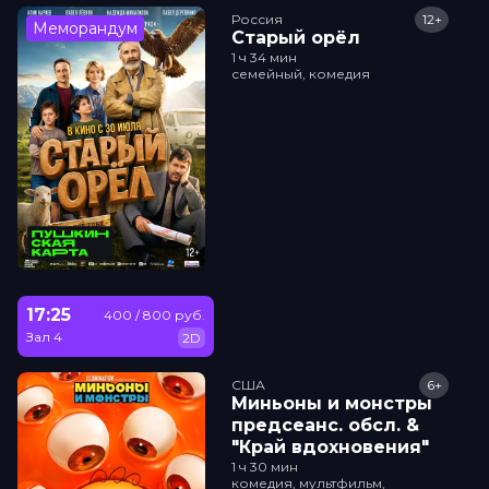
Россия
12+
Меморандум
Старый орёл
1 ч 34 мин
семейный, комедия
17:25
400 / 800 руб.
Зал 4
2D
США
6+
Миньоны и монстры
прeдсeанc. обсл. &
"Край вдохновения"
1 ч 30 мин
комедия, мультфильм,