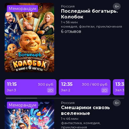
Россия
6+
Меморандум
Последний богатырь.
Колобок
1 ч 56 мин
комедия, фэнтези, приключения
6 отзывов
11:15
12:35
13:35
300 руб.
300 / 600 руб.
Зал 3
Зал 2
Зал 3
2D
2D
Россия
6+
Меморандум
Смешарики сквозь
вселенные
1 ч 46 мин
фантастика, комедия,
приключения