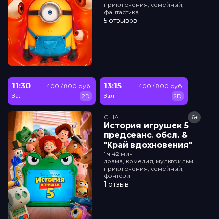
приключения, семейный,
фантастика
5 отзывов
11:30
13:15
400 / 800 руб.
400 / 800 руб.
Зал 1
Зал 1
2D
2D
США
6+
История игрушек 5
прeдсeанc. обсл. &
"Край вдохновения"
1 ч 42 мин
драма, комедия, мультфильм,
приключения, семейный,
фэнтези
1 отзыв