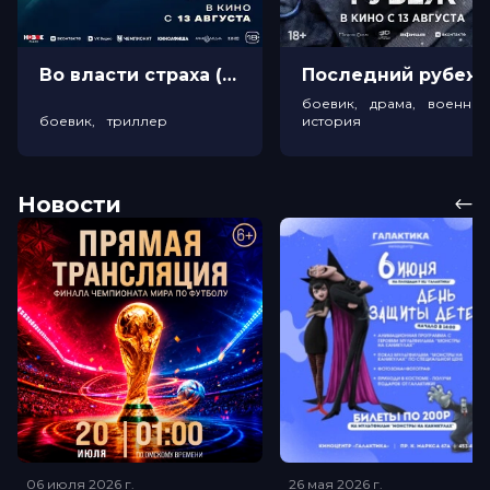
Во власти страха (18+)
Посл
боевик, драма, военный
боевик, триллер
история
Новости
06 июля 2026
г.
26 мая 2026
г.