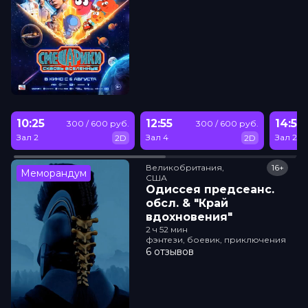
10:25
12:55
14:50
300 / 600 руб.
300 / 600 руб.
Зал 2
Зал 4
Зал 2
2D
2D
Великобритания,

16+
Меморандум
США
Одиссея прeдсeанc.
обсл. & "Край
вдохновения"
2 ч 52 мин
фэнтези, боевик, приключения
6 отзывов