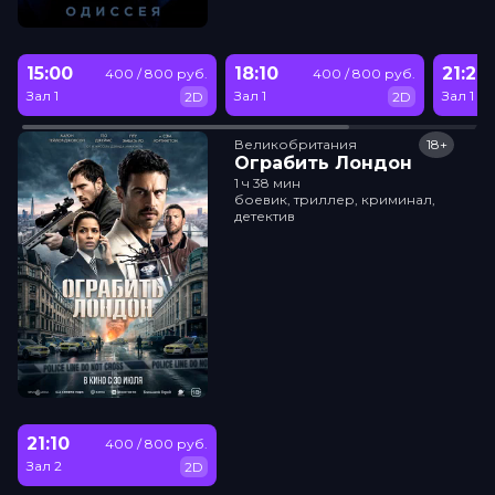
15:00
18:10
21:20
400 / 800 руб.
400 / 800 руб.
Зал 1
Зал 1
Зал 1
2D
2D
Великобритания
18+
Ограбить Лондон
1 ч 38 мин
боевик, триллер, криминал,
детектив
21:10
400 / 800 руб.
Зал 2
2D