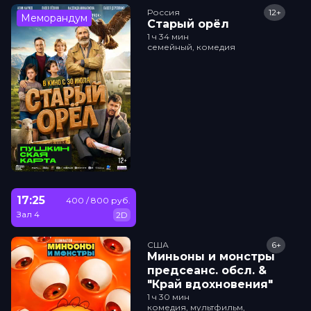
Россия
12+
Меморандум
Старый орёл
1 ч 34 мин
семейный, комедия
17:25
400 / 800 руб.
Зал 4
2D
США
6+
Миньоны и монстры
прeдсeанc. обсл. &
"Край вдохновения"
1 ч 30 мин
комедия, мультфильм,