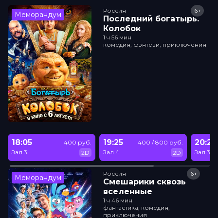
Россия
6+
Меморандум
Последний богатырь.
Колобок
1 ч 56 мин
комедия, фэнтези, приключения
18:05
19:25
20:20
400 руб.
400 / 800 руб.
Зал 3
Зал 4
Зал 3
2D
2D
Россия
6+
Меморандум
Смешарики сквозь
вселенные
1 ч 46 мин
фантастика, комедия,
приключения