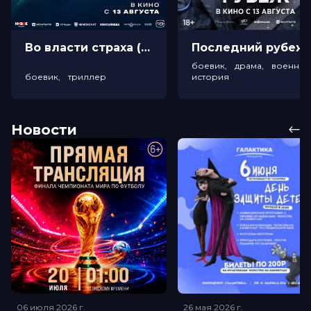
Во власти страха (18+)
Посл
боевик, драма, военный
боевик, триллер
история
Новости
06 июля 2026
г.
26 мая 2026
г.