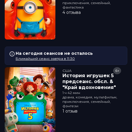
приключения, семейный,
фантастика
4 отзыва
На сегодня сеансов не осталось
Ближайший сеанс завтра в 11:30
США
6+
История игрушек 5
прeдсeанc. обсл. &
"Край вдохновения"
1 ч 42 мин
драма, комедия, мультфильм,
приключения, семейный,
фэнтези
1 отзыв