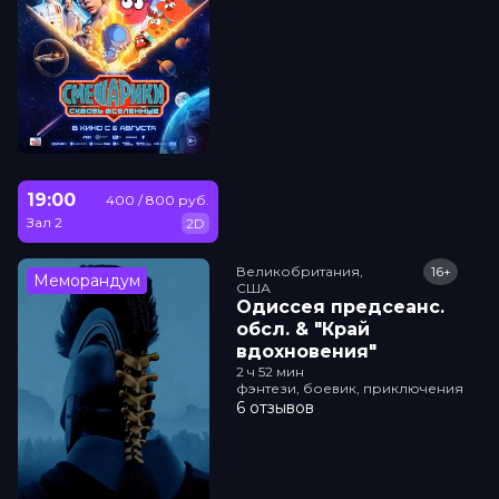
19:00
400 / 800 руб.
Зал 2
2D
Великобритания,

16+
Меморандум
США
Одиссея прeдсeанc.
обсл. & "Край
вдохновения"
2 ч 52 мин
фэнтези, боевик, приключения
6 отзывов