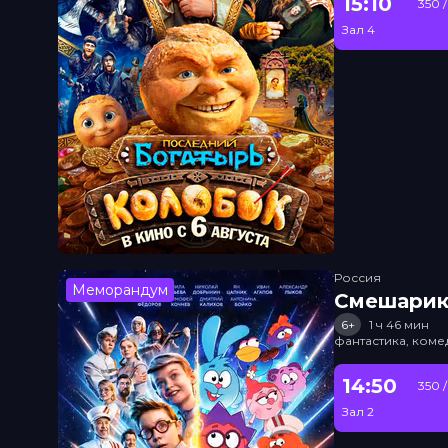
15:10
350 
Зал 4
Россия
Меморандум
Смешарик
6+
1 ч 46 мин
фантастика, ком
14:50
350 
Зал 2