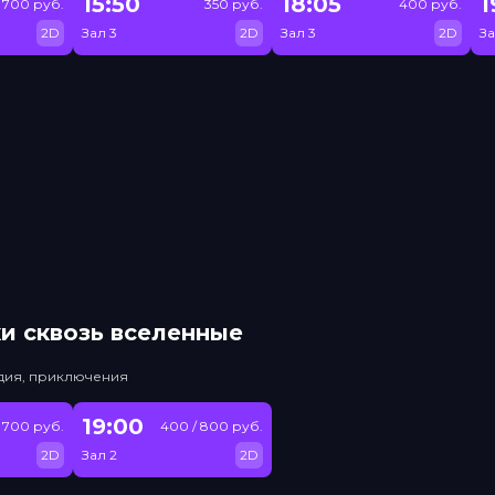
15:50
18:05
1
/ 700 руб.
350 руб.
400 руб.
2D
Зал 3
2D
Зал 3
2D
За
и сквозь вселенные
едия, приключения
19:00
/ 700 руб.
400 / 800 руб.
2D
Зал 2
2D