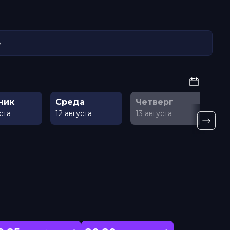
е
ник
Среда
Четверг
Пя
уста
12 августа
13 августа
14 