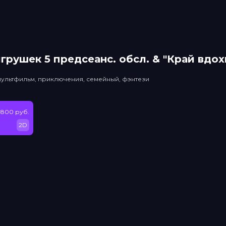
грушек 5 прeдсeанc. обсл. & "Край вдо
мультфильм, приключения, семейный, фэнтези
 800 руб.
2D