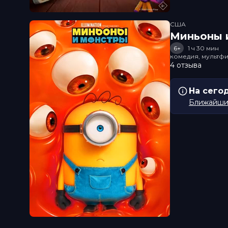
США
Миньоны и
6+
1 ч 30 мин
комедия, мультфи
4 отзыва
На сего
Ближайший