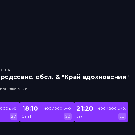
, США
рeдсeанc. обсл. & "Край вдохновения"
, приключения
18:10
21:20
 800 руб.
400 / 800 руб.
400 / 800 руб.
2D
Зал 1
2D
Зал 1
2D