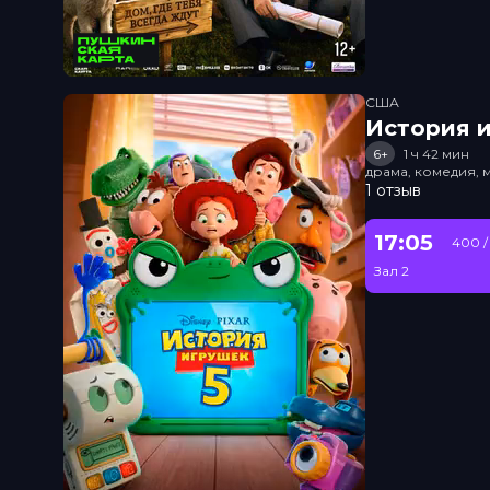
США
История и
6+
1 ч 42 мин
драма, комедия, 
1 отзыв
17:05
400 /
Зал 2