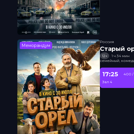
Россия
Меморандум
Старый о
12+
1 ч 34 мин
семейный, комед
17:25
400 /
Зал 4