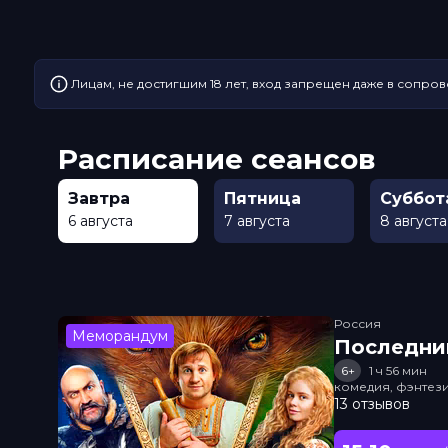
Лицам, не достигшим 18 лет, вход запрещен даже в сопров
Расписание сеансов
Завтра
Пятница
Суббот
6 августа
7 августа
8 августа
Россия
Меморандум
Последни
6+
1 ч 56 мин
комедия, фэнтез
13 отзывов