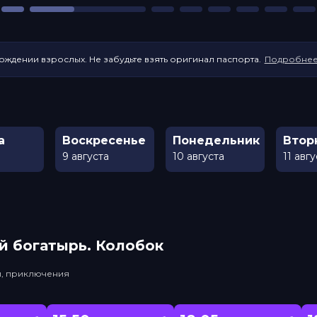
ождении взрослых. Не забудьте взять оригинал паспорта.
Подробне
а
Воскресенье
Понедельник
Втор
9 августа
10 августа
11 авг
й богатырь. Колобок
и, приключения