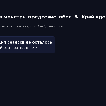
 монстры прeдсeанc. обсл. & "Край вд
льм, приключения, семейный, фантастика
дня сеансов не осталось
 сеанс завтра в 11:30