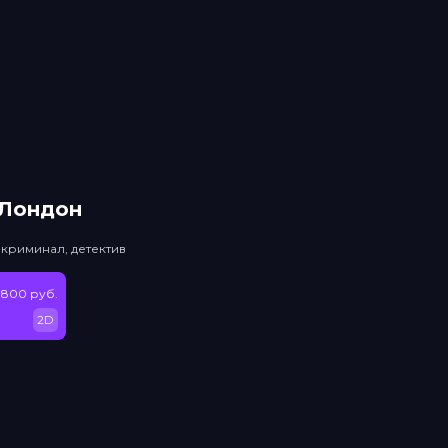
 Лондон
 криминал, детектив
 800 руб.
2D