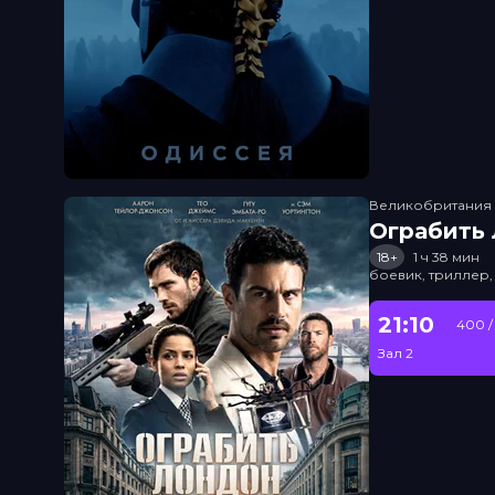
Великобритания
Ограбить
18+
1 ч 38 мин
боевик, триллер,
21:10
400 /
Зал 2