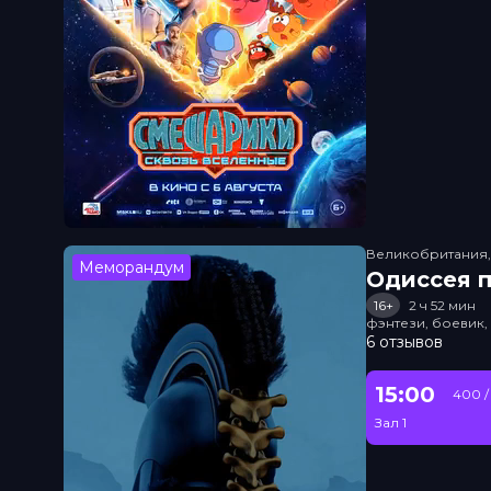
Великобритания
Меморандум
Одиссея п
16+
2 ч 52 мин
фэнтези, боевик
6 отзывов
15:00
400 /
Зал 1