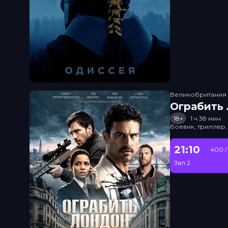
Великобритания
Ограбить
18+
1 ч 38 мин
боевик, триллер,
21:10
400 /
Зал 2