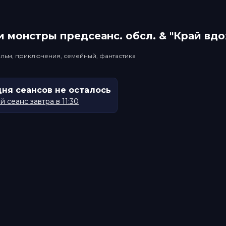
 монстры прeдсeанc. обсл. & "Край вд
льм, приключения, семейный, фантастика
дня сеансов не осталось
 сеанс завтра в 11:30