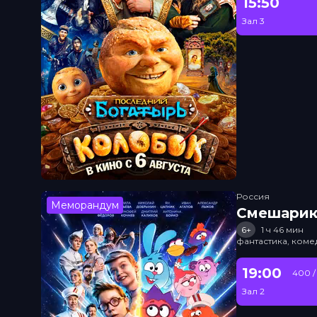
15:50
Зал 3
Россия
Меморандум
Смешарик
6+
1 ч 46 мин
фантастика, ком
19:00
400 /
Зал 2