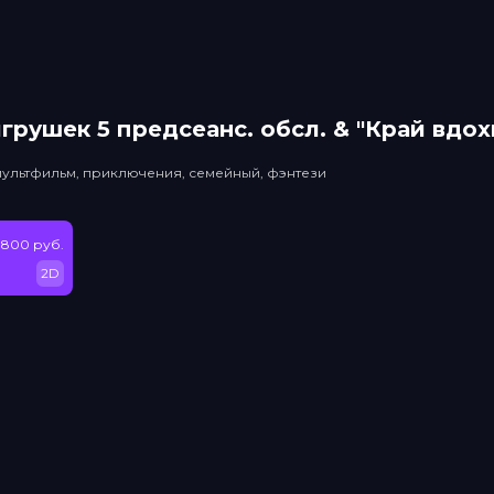
грушек 5 прeдсeанc. обсл. & "Край вдо
мультфильм, приключения, семейный, фэнтези
 800 руб.
2D