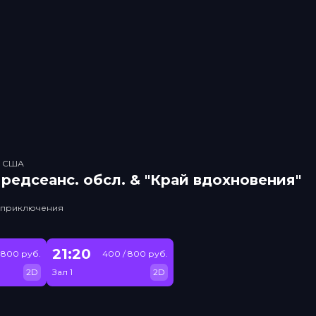
, США
рeдсeанc. обсл. & "Край вдохновения"
, приключения
21:20
 800 руб.
400 / 800 руб.
2D
Зал 1
2D