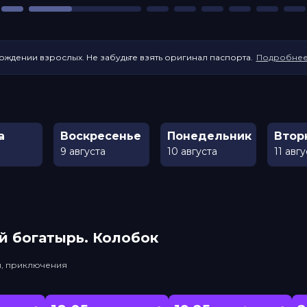
ождении взрослых. Не забудьте взять оригинал паспорта.
Подробне
а
Воскресенье
Понедельник
Втор
9 августа
10 августа
11 авг
й богатырь. Колобок
и, приключения