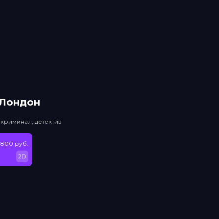
 Лондон
 криминал, детектив
 800 руб.
2D