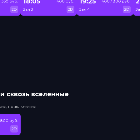
18:05
19:25
2
350 руб.
400 руб.
400 / 800 руб.
2D
Зал 3
2D
Зал 4
2D
За
и сквозь вселенные
едия, приключения
 800 руб.
2D