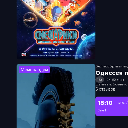
Великобритания
Меморандум
Одиссея п
16+
2 ч 52 мин
фэнтези, боевик
6 отзывов
18:10
400 /
Зал 1