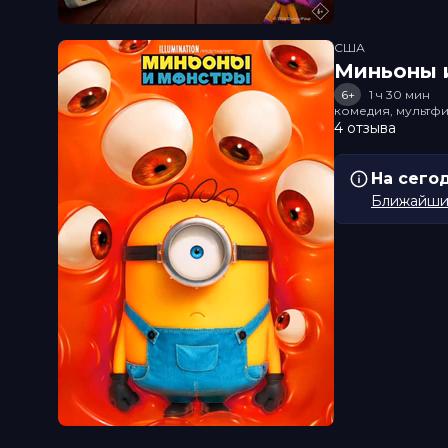
США
Миньоны и
6+
1 ч 30 мин
комедия, мультфи
4 отзыва
На сего
Ближайший