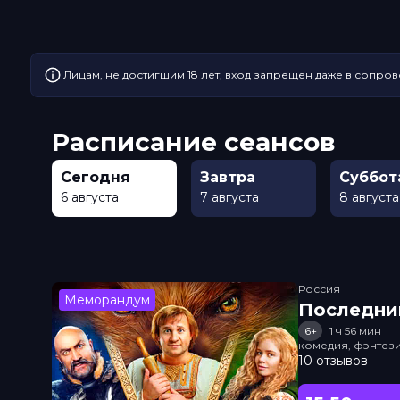
Лицам, не достигшим 18 лет, вход запрещен даже в сопров
Расписание сеансов
Сегодня
Завтра
Суббот
6 августа
7 августа
8 августа
Россия
Меморандум
Последни
6+
1 ч 56 мин
комедия, фэнтез
10 отзывов