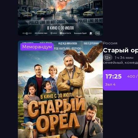
Россия
Меморандум
Старый о
12+
1 ч 34 мин
семейный, комед
17:25
400 /
Зал 4