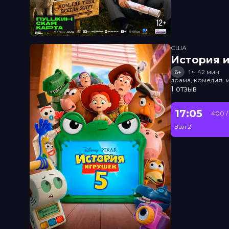
США
История и
6+
1 ч 42 мин
драма, комедия, 
1 отзыв
17:05
400 /
Зал 2