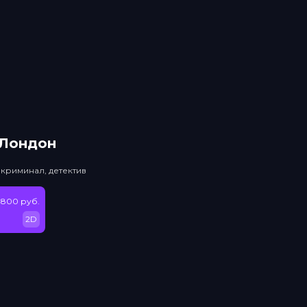
 Лондон
 криминал, детектив
 800 руб.
2D