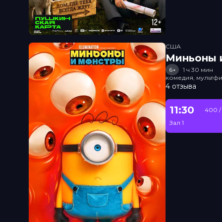
США
Миньоны и
6+
1 ч 30 мин
комедия, мультфи
4 отзыва
11:30
400 /
Зал 1