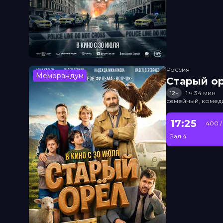
Россия
Меморандум
Старый о
12+
1 ч 34 мин
семейный, комед
17:25
400 /
Зал 4