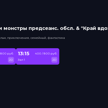
 монстры прeдсeанc. обсл. & "Край вд
льм, приключения, семейный, фантастика
13:15
 800 руб.
400 / 800 руб.
2D
Зал 1
2D