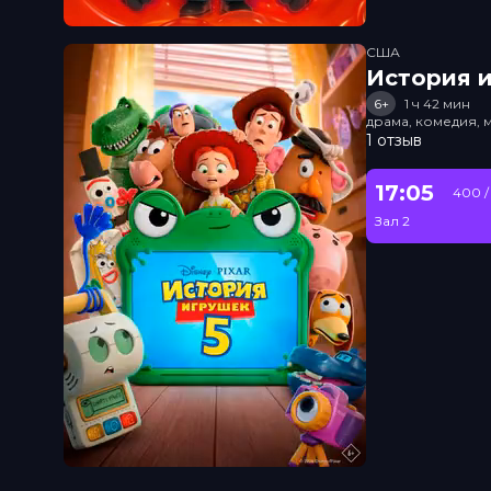
США
История и
6+
1 ч 42 мин
драма, комедия, 
1 отзыв
17:05
400 /
Зал 2