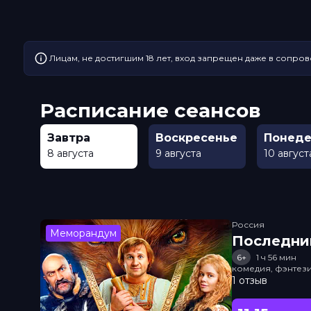
Лицам, не достигшим 18 лет, вход запрещен даже в сопров
Расписание сеансов
Завтра
Воскресенье
Понеде
8 августа
9 августа
10 август
Россия
Меморандум
Последни
6+
1 ч 56 мин
комедия, фэнтез
1 отзыв