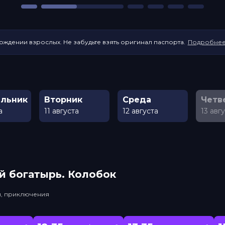
ождении взрослых. Не забудьте взять оригинал паспорта.
Подробне
льник
Вторник
Среда
Четв
а
11 августа
12 августа
13 авг
й богатырь. Колобок
и, приключения