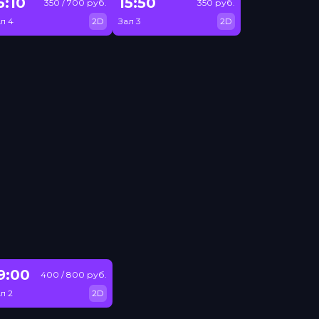
5:10
15:50
350 / 700 руб.
350 руб.
л 4
2D
Зал 3
2D
9:00
400 / 800 руб.
л 2
2D