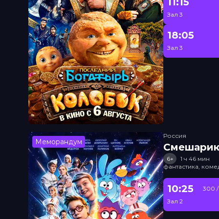
11:15
Зал 3
18:05
Зал 3
Россия
Меморандум
Смешарик
6+
1 ч 46 мин
фантастика, ком
10:25
300 /
Зал 2