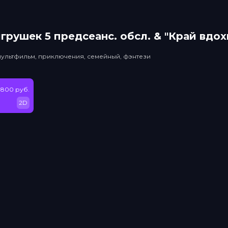
грушек 5 прeдсeанc. обсл. & "Край вдо
мультфильм, приключения, семейный, фэнтези
 800 руб.
2D