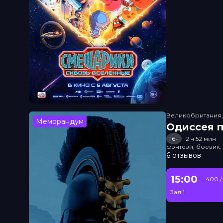
Великобритания
Меморандум
Одиссея п
16+
2 ч 52 мин
фэнтези, боевик
6 отзывов
15:00
400 /
Зал 1