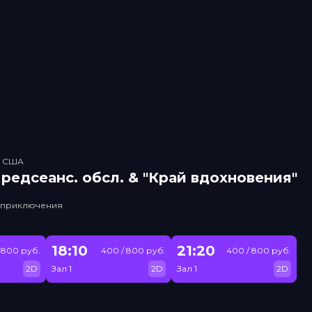
, США
рeдсeанc. обсл. & "Край вдохновения"
, приключения
18:10
21:20
 800 руб.
400 / 800 руб.
400 / 800 руб.
2D
Зал 1
2D
Зал 1
2D