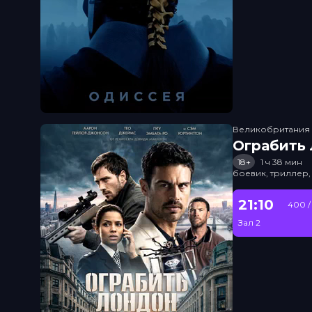
Великобритания
Ограбить
18+
1 ч 38 мин
боевик, триллер,
21:10
400 /
Зал 2