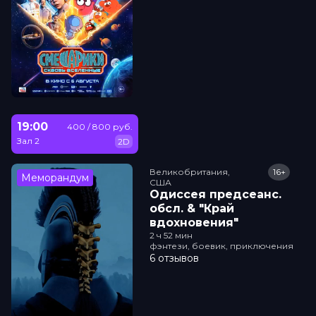
19:00
400 / 800 руб.
Зал 2
2D
Великобритания,

16+
Меморандум
США
Одиссея прeдсeанc.
обсл. & "Край
вдохновения"
2 ч 52 мин
фэнтези, боевик, приключения
6 отзывов