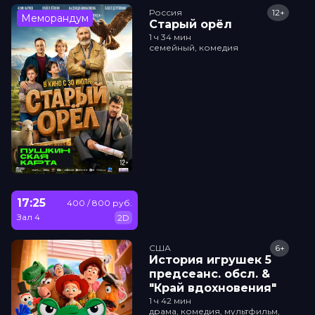
Россия
12+
Меморандум
Старый орёл
1 ч 34 мин
семейный, комедия
17:25
400 / 800 руб.
Зал 4
2D
США
6+
История игрушек 5
прeдсeанc. обсл. &
"Край вдохновения"
1 ч 42 мин
драма, комедия, мультфильм,