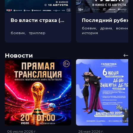
Во власти страха (18+)
Посл
боевик, драма, военный
боевик, триллер
история
Новости
06 июля 2026
г.
26 мая 2026
г.