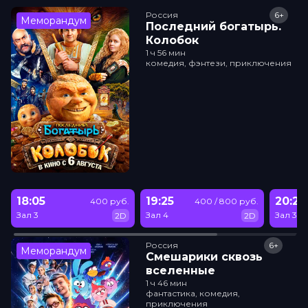
Россия
6+
Меморандум
Последний богатырь.
Колобок
1 ч 56 мин
комедия, фэнтези, приключения
18:05
19:25
20:20
400 руб.
400 / 800 руб.
Зал 3
Зал 4
Зал 3
2D
2D
Россия
6+
Меморандум
Смешарики сквозь
вселенные
1 ч 46 мин
фантастика, комедия,
приключения