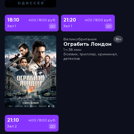
18:10
21:20
400 / 800 руб.
400 / 800 руб.
Зал 1
Зал 1
2D
2D
Великобритания
18+
Ограбить Лондон
1 ч 38 мин
боевик, триллер, криминал,
детектив
21:10
400 / 800 руб.
Зал 2
2D