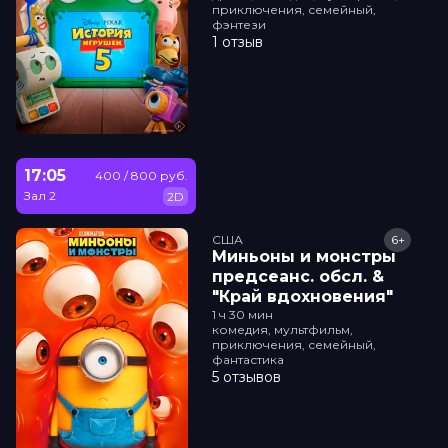
приключения, семейный,
фэнтези
1 отзыв
17:05
400 / 800 руб.
Зал 2
2D
США
6+
Миньоны и монстры
прeдсeанc. обсл. &
"Край вдохновения"
1 ч 30 мин
комедия, мультфильм,
приключения, семейный,
фантастика
5 отзывов