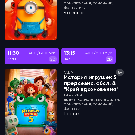
приключения, семейный,
фантастика
5 отзывов
11:30
13:15
400 / 800 руб.
400 / 800 руб.
Зал 1
Зал 1
2D
2D
США
6+
История игрушек 5
прeдсeанc. обсл. &
"Край вдохновения"
1 ч 42 мин
драма, комедия, мультфильм,
приключения, семейный,
фэнтези
1 отзыв