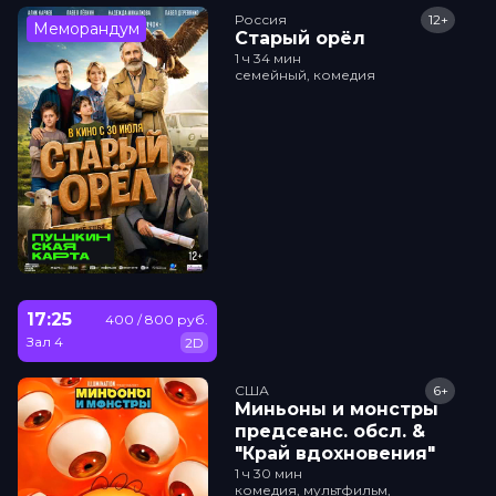
Россия
12+
Меморандум
Старый орёл
1 ч 34 мин
семейный, комедия
17:25
400 / 800 руб.
Зал 4
2D
США
6+
Миньоны и монстры
прeдсeанc. обсл. &
"Край вдохновения"
1 ч 30 мин
комедия, мультфильм,