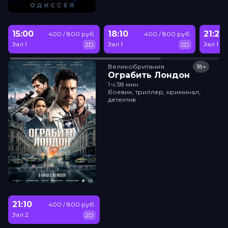
15:00
18:10
21:20
400 / 800 руб.
400 / 800 руб.
Зал 1
Зал 1
Зал 1
2D
2D
Великобритания
18+
Ограбить Лондон
1 ч 38 мин
боевик, триллер, криминал,
детектив
21:10
400 / 800 руб.
Зал 2
2D