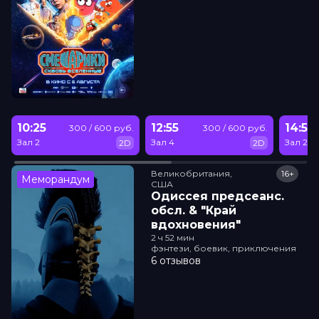
10:25
12:55
14:50
300 / 600 руб.
300 / 600 руб.
Зал 2
Зал 4
Зал 2
2D
2D
Великобритания,

16+
Меморандум
США
Одиссея прeдсeанc.
обсл. & "Край
вдохновения"
2 ч 52 мин
фэнтези, боевик, приключения
6 отзывов