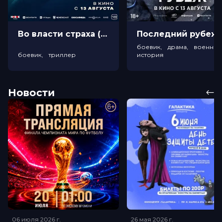
Во власти страха (18+)
Посл
боевик, драма, военный
боевик, триллер
история
Новости
06 июля 2026
г.
26 мая 2026
г.