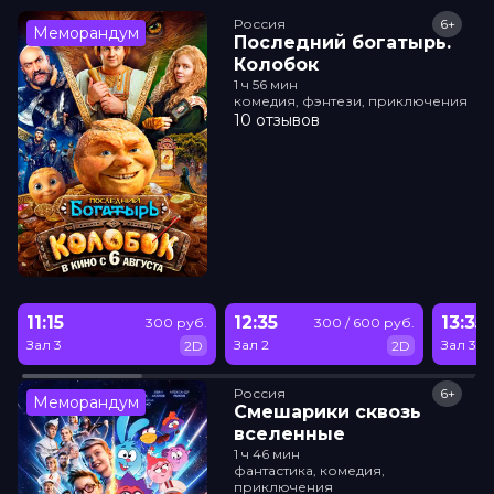
Россия
6+
Меморандум
Последний богатырь.
Колобок
1 ч 56 мин
комедия, фэнтези, приключения
10 отзывов
11:15
12:35
13:35
300 руб.
300 / 600 руб.
Зал 3
Зал 2
Зал 3
2D
2D
Россия
6+
Меморандум
Смешарики сквозь
вселенные
1 ч 46 мин
фантастика, комедия,
приключения