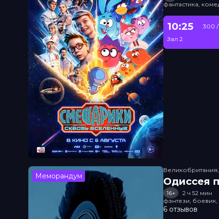
фантастика, ком
10:25
300 /
Зал 2
Великобритания
Меморандум
Одиссея п
16+
2 ч 52 мин
фэнтези, боевик
6 отзывов