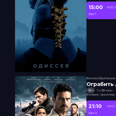
15:00
400 /
Зал 1
Великобритания
Ограбить
18+
1 ч 38 мин
боевик, триллер,
21:10
400 /
Зал 2