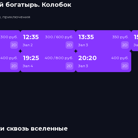
й богатырь. Колобок
и, приключения
12:35
13:35
1
300 руб.
300 / 600 руб.
350 руб.
2D
Зал 2
2D
Зал 3
2D
За
19:25
20:20
400 руб.
400 / 800 руб.
400 руб.
2D
Зал 4
2D
Зал 3
2D
и сквозь вселенные