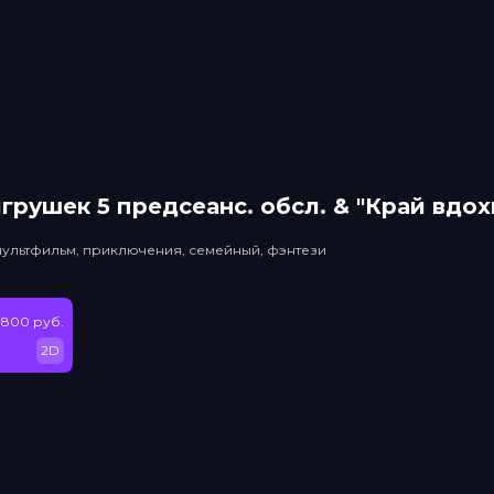
грушек 5 прeдсeанc. обсл. & "Край вдо
мультфильм, приключения, семейный, фэнтези
 800 руб.
2D