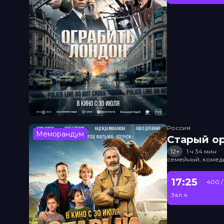
Россия
Меморандум
Старый о
12+
1 ч 34 мин
семейный, комед
17:25
400 /
Зал 4