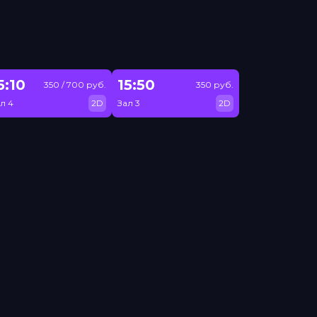
5:10
15:50
350 / 700 руб.
350 руб.
л 4
2D
Зал 3
2D