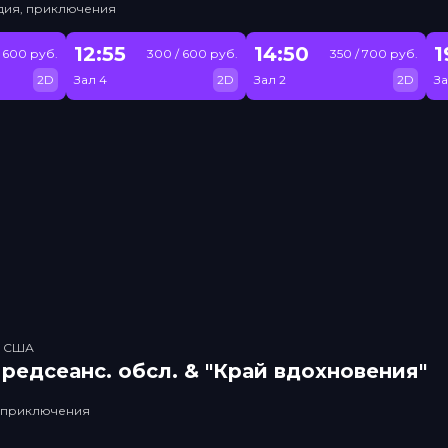
едия, приключения
12:55
14:50
1
 600 руб.
300 / 600 руб.
350 / 700 руб.
2D
Зал 4
2D
Зал 2
2D
За
, США
рeдсeанc. обсл. & "Край вдохновения"
, приключения