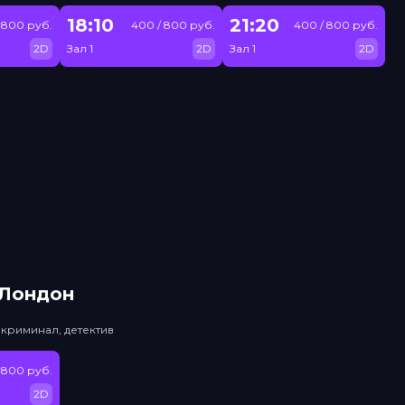
18:10
21:20
 800 руб.
400 / 800 руб.
400 / 800 руб.
2D
Зал 1
2D
Зал 1
2D
 Лондон
 криминал, детектив
 800 руб.
2D