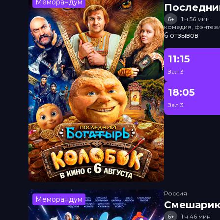
Меморандум
Последни
6+
1 ч 56 мин
комедия, фэнтез
6 отзывов
11:15
Зал 3
18:05
Зал 3
Россия
Меморандум
Смешарик
6+
1 ч 46 мин