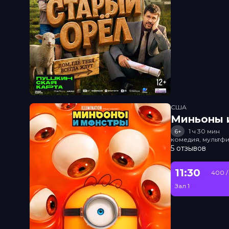
США
Миньоны и
6+
1 ч 30 мин
комедия, мультфи
5 отзывов
11:30
400 /
Зал 1