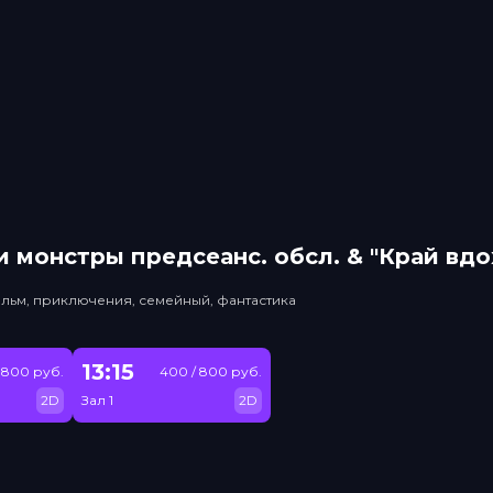
 монстры прeдсeанc. обсл. & "Край вд
льм, приключения, семейный, фантастика
13:15
 800 руб.
400 / 800 руб.
2D
Зал 1
2D