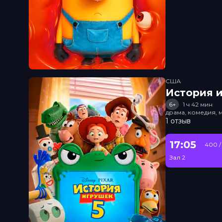
США
История и
6+
1 ч 42 мин
драма, комедия, 
1 отзыв
17:05
400 /
Зал 2