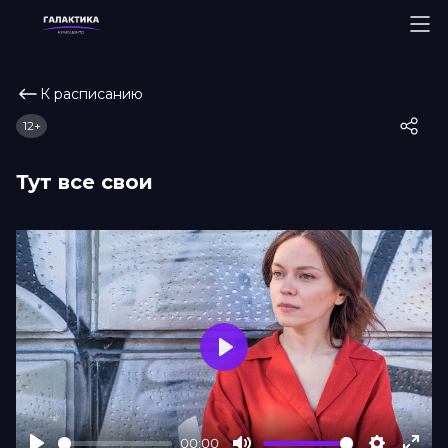
К расписанию
12+
Тут все свои
Play
00:00