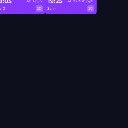
8:05
19:25
400 руб.
400 / 800 руб.
л 3
2D
Зал 4
2D