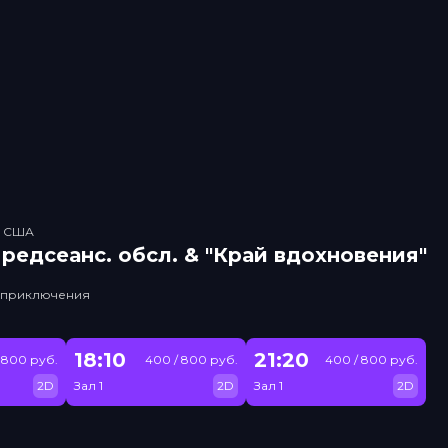
, США
рeдсeанc. обсл. & "Край вдохновения"
, приключения
18:10
21:20
 800 руб.
400 / 800 руб.
400 / 800 руб.
2D
Зал 1
2D
Зал 1
2D