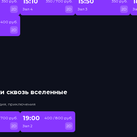
15:10
15:50
1
350 руб.
350 / 700 руб.
350 руб.
2D
Зал 4
2D
Зал 3
2D
За
400 руб.
2D
и сквозь вселенные
едия, приключения
19:00
/ 700 руб.
400 / 800 руб.
2D
Зал 2
2D