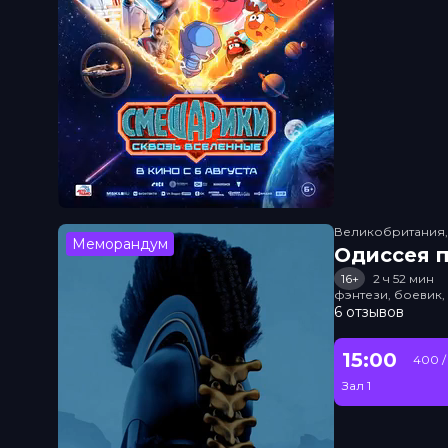
Великобритания
Меморандум
Одиссея п
16+
2 ч 52 мин
фэнтези, боевик
6 отзывов
15:00
400 /
Зал 1