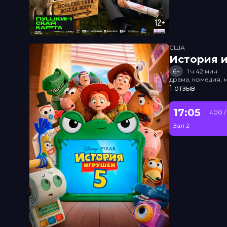
США
История и
6+
1 ч 42 мин
драма, комедия, 
1 отзыв
17:05
400 /
Зал 2