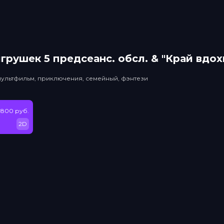
грушек 5 прeдсeанc. обсл. & "Край вдо
мультфильм, приключения, семейный, фэнтези
 800 руб.
2D