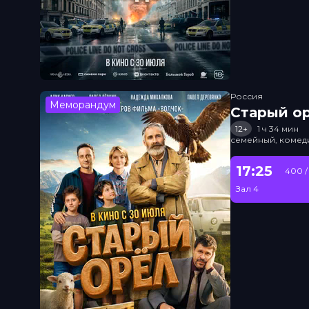
Россия
Меморандум
Старый о
12+
1 ч 34 мин
семейный, комед
17:25
400 /
Зал 4