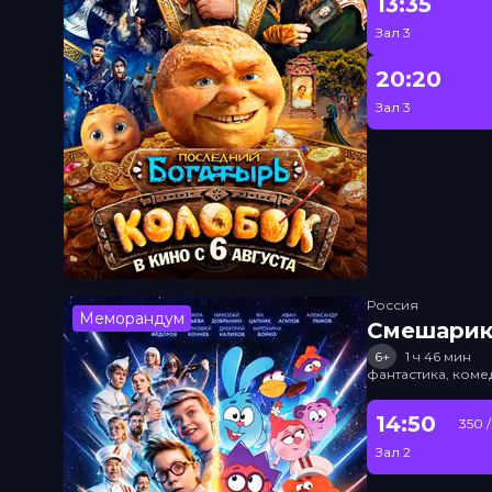
13:35
Зал 3
20:20
Зал 3
Россия
Меморандум
Смешарик
6+
1 ч 46 мин
фантастика, ком
14:50
350 
Зал 2