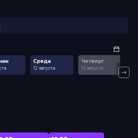
е
ник
Среда
Четверг
Пя
уста
12 августа
13 августа
14 