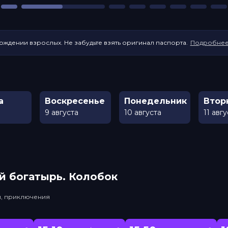
ождении взрослых. Не забудьте взять оригинал паспорта.
Подробне
а
Воскресенье
Понедельник
Втор
9 августа
10 августа
11 авг
й богатырь. Колобок
и, приключения