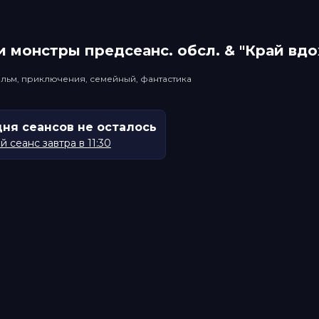
 монстры прeдсeанc. обсл. & "Край вд
льм, приключения, семейный, фантастика
дня сеансов не осталось
 сеанс завтра в 11:30