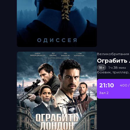
Великобритания
Ограбить
18+
1 ч 38 мин
боевик, триллер,
21:10
400 /
Зал 2