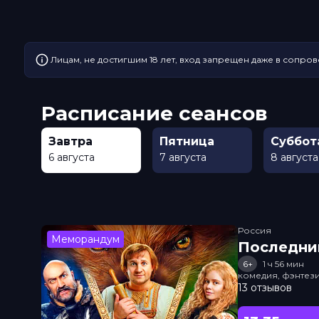
Лицам, не достигшим 18 лет, вход запрещен даже в сопров
Расписание сеансов
Завтра
Пятница
Суббот
6 августа
7 августа
8 августа
Россия
Меморандум
Последни
6+
1 ч 56 мин
комедия, фэнтез
13 отзывов