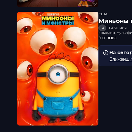
США
Миньоны и
6+
1 ч 30 мин
комедия, мультфи
4 отзыва
На сего
Ближайший