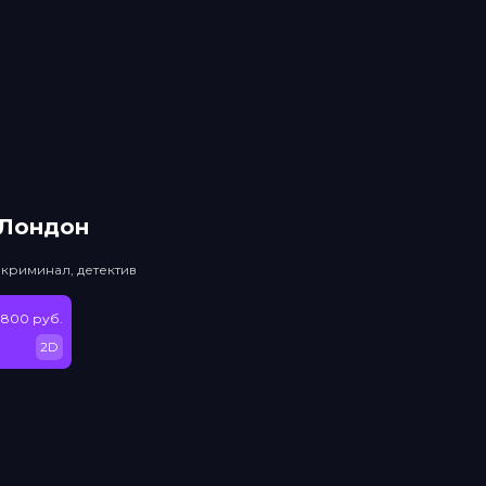
 Лондон
 криминал, детектив
 800 руб.
2D