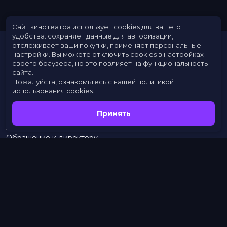
Сайт кинотеатра использует cookies для вашего
удобства: сохраняет данные для авторизации,
отслеживает ваши покупки, применяет персональные
настройки.
Вы можете отключить cookies в настройках
своего браузера, но это повлияет на функциональность
сайта.
Пожалуйста, ознакомьтесь с нашей
политикой
использования cookies
.
Расписание
Скоро в кино
Принять
Новости
Заведения
Обращение к директору
Служба поддержки
г. Омск, просп. Карла Маркса, 67А
бронирование:
+7 (962) 058-34-53
с 10.00 до 21.00
тел.:
453–453