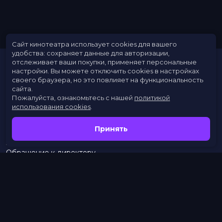
Сайт кинотеатра использует cookies для вашего
удобства: сохраняет данные для авторизации,
отслеживает ваши покупки, применяет персональные
настройки.
Вы можете отключить cookies в настройках
своего браузера, но это повлияет на функциональность
сайта.
Пожалуйста, ознакомьтесь с нашей
политикой
использования cookies
.
Расписание
Скоро в кино
Принять
Новости
Заведения
Обращение к директору
Служба поддержки
г. Омск, просп. Карла Маркса, 67А
тел.:
453–453
бронирование:
+7 (962) 058-34-53
с 10.00 до 21.00