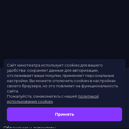
Сайт кинотеатра использует cookies для вашего
удобства: сохраняет данные для авторизации,
отслеживает ваши покупки, применяет персональные
настройки.
Вы можете отключить cookies в настройках
своего браузера, но это повлияет на функциональность
сайта.
Пожалуйста, ознакомьтесь с нашей
политикой
использования cookies
.
Расписание
Скоро в кино
Принять
Новости
Заведения
Обращение к директору