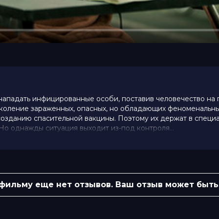
нападать инфицированные особи, поставив человечество на 
коление зараженных, опасных, но обладающих феноменальны
 созданию спасительной вакцины. Поэтому их держат в специ
Но однажды ситуация выходит из-под контроля...
0 (69 000 голосов)
e»
 фильму еще нет отзывов. Ваш отзыв может быть
эдди Консидайн, Анамария Маринка,
бна Фьютерс, Энтони Уэльс, Росс Грин,