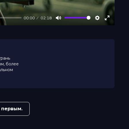
00:00
02:18
Mute
Settings
Enter
fullscree
грань
м, более
альном
 первым.