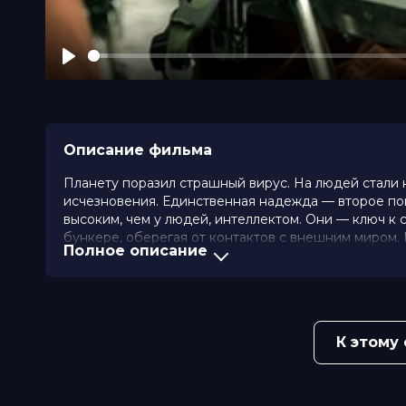
Play
Описание фильма
Планету поразил страшный вирус. На людей стали 
исчезновения. Единственная надежда — второе по
высоким, чем у людей, интеллектом. Они — ключ к
бункере, оберегая от контактов с внешним миром. 
Полное описание
Оценка
6.2
/ 10 (113 522 голоса)
6.6
/ 1
Год
2016
Страна
Великобритания, США
Слоган
«Our greatest threat is our only hop
К этому
Режиссер
Колм МакКарти
Актеры
Джемма Артертон, Гленн Клоуз, П
Доминик Типпер, Сенниа Нануа, Ло
Фисайо Акинаде