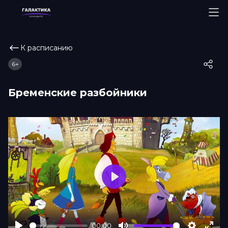
К расписанию
6+
Бременские разбойники
Play
00:00