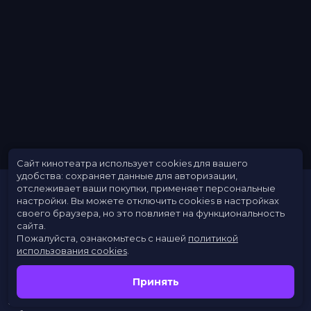
Длительность
1 ч 16 мин
В прокате
с 10 ноября до 23 ноября
Меморандум
до 23 ноября
Сайт кинотеатра использует cookies для вашего
удобства: сохраняет данные для авторизации,
отслеживает ваши покупки, применяет персональные
настройки.
Вы можете отключить cookies в настройках
своего браузера, но это повлияет на функциональность
сайта.
Пожалуйста, ознакомьтесь с нашей
политикой
использования cookies
.
Расписание
Скоро в кино
Принять
Новости
Заведения